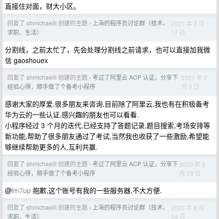
直接住对面，财大小区。
回复了 shmichaelli 创建的主题
上海的程序员讨论群（技术、
2021 年 3 月
›
17 日
求职、生活）
分割线，之前太忙了，先会处理分割线之前请求，也可以直接加我微
信 gaoshouex
回复了 shmichaelli 创建的主题
考过了阿里云 ACP 认证，分享下
2021 年 2
›
月 3 日
经验心得，顺手做了个备考小程序
感谢大家的厚爱,很多朋友来咨询,目前除了阿里云,我也有在积极备考
华为云的一些认证,感兴趣的朋友也可以看看.
小程序经过 3 个月的迭代,已经支持了答题记录,题目搜索,考场安排等
新功能,帮助了很多朋友通过了考试,当然我也收获了一些激励,希望能
够继续帮助更多的人,互利共赢.
回复了 shmichaelli 创建的主题
考过了阿里云 ACP 认证，分享下
2020 年 9
›
月 28 日
经验心得，顺手做了个备考小程序
@
im7up
抱歉,这个账号有我的一些服务器,不大方便.
回复了 shmichaelli 创建的主题
上海的程序员讨论群（技术、
2020 年 8 月
›
24 日
求职、生活）