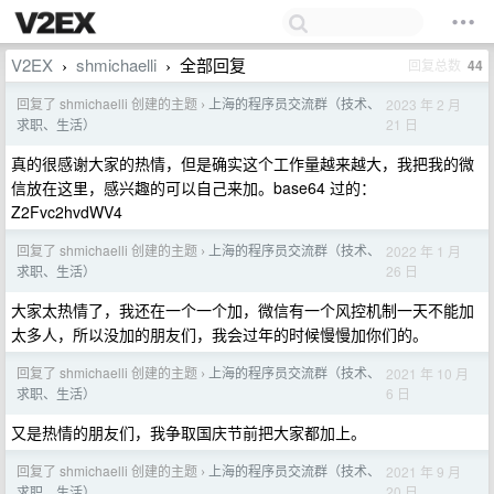
V2EX
shmichaelli
全部回复
回复总数
44
›
›
回复了 shmichaelli 创建的主题
上海的程序员交流群（技术、
2023 年 2 月
›
21 日
求职、生活）
真的很感谢大家的热情，但是确实这个工作量越来越大，我把我的微
信放在这里，感兴趣的可以自己来加。base64 过的：
Z2Fvc2hvdWV4
回复了 shmichaelli 创建的主题
上海的程序员交流群（技术、
2022 年 1 月
›
26 日
求职、生活）
大家太热情了，我还在一个一个加，微信有一个风控机制一天不能加
太多人，所以没加的朋友们，我会过年的时候慢慢加你们的。
回复了 shmichaelli 创建的主题
上海的程序员交流群（技术、
2021 年 10 月
›
6 日
求职、生活）
又是热情的朋友们，我争取国庆节前把大家都加上。
回复了 shmichaelli 创建的主题
上海的程序员交流群（技术、
2021 年 9 月
›
20 日
求职、生活）