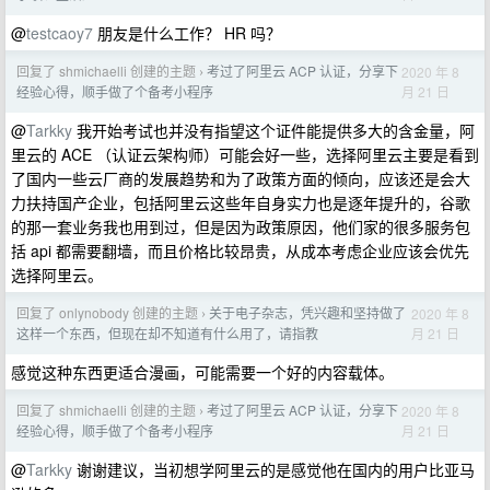
@
testcaoy7
朋友是什么工作？ HR 吗？
回复了 shmichaelli 创建的主题
考过了阿里云 ACP 认证，分享下
2020 年 8
›
月 21 日
经验心得，顺手做了个备考小程序
@
Tarkky
我开始考试也并没有指望这个证件能提供多大的含金量，阿
里云的 ACE （认证云架构师）可能会好一些，选择阿里云主要是看到
了国内一些云厂商的发展趋势和为了政策方面的倾向，应该还是会大
力扶持国产企业，包括阿里云这些年自身实力也是逐年提升的，谷歌
的那一套业务我也用到过，但是因为政策原因，他们家的很多服务包
括 api 都需要翻墙，而且价格比较昂贵，从成本考虑企业应该会优先
选择阿里云。
回复了 onlynobody 创建的主题
关于电子杂志，凭兴趣和坚持做了
2020 年 8
›
月 21 日
这样一个东西，但现在却不知道有什么用了，请指教
感觉这种东西更适合漫画，可能需要一个好的内容载体。
回复了 shmichaelli 创建的主题
考过了阿里云 ACP 认证，分享下
2020 年 8
›
月 21 日
经验心得，顺手做了个备考小程序
@
Tarkky
谢谢建议，当初想学阿里云的是感觉他在国内的用户比亚马