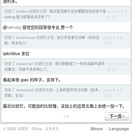
逊的多。
回复了 phpfpm 创建的主题
面试笔试做不出长整数加法的是不是
2020 年 8 月
›
21 日
coding 能力就基本当没有了？
@
xwhxbg
感觉您的回答很专业,赞一个.
回复了 plusDiscuss 创建的主题
独立开发者交流群（扶持互
2020 年 8 月
›
20 日
助，吹水勿入）
qdcnblue 求拉
回复了 xueweihan 创建的主题
我们默默做了一年的讲解开源项
2020 年 8 月
›
20 日
目集合，内容不多但用心了。
看起来很 giao 的样子，支持下。
回复了 shmichaelli 创建的主题
上海的程序员讨论群（技术、
2020 年 8 月
›
20 日
求职、生活）
最近比较忙，可能加的比较慢，没加上的这周五晚上会统一加一下。
1/3
© 2026 V2EX · 20ms · 3.9.8.5
About
·
Language