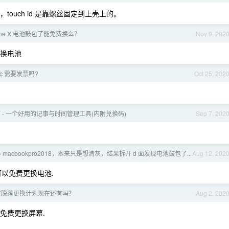
，touch id 是靠螺丝固定到上壳上的。
one X 电池鼓包了能免费换么？
Nov 9, 202
更换电池
ac 需要发票吗?
Oct 25, 202
 - 一个好用的记事与时间管理工具(内附兑换码)
Sep 7, 202
macbookpro2018，本来只是想清灰，结果拆开 d 面发现电池鼓包了...
Aug 12, 202
›
可以免费更换电池.
层脱落更换计划现在还有吗？
Aug 2, 202
免费更换屏幕.