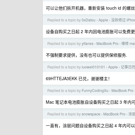
可以让他们拆开机器，重新安装 touch id 的螺丝
Replied to a topic by
0xDatou
Apple
没拆修过 iPh
›
›
设备自购买之日起 2 年内因电池膨胀可以免费
Replied to a topic by
yifanes
MacBook Pro
维修 m
›
›
不强制要求提供，没有也可以提供保修服务.
Replied to a topic by
luowei010101
Apple
记事日历
›
›
69HTTEJA3EKK 已兑，谢谢楼主！
Replied to a topic by
FunnyCodingXu
MacBook Pro
›
Mac 笔记本电池膨胀自设备购买之日起 3 年内
Replied to a topic by
snowspace
MacBook Pro
涂
›
›
一直有，涂层问题自设备购买之日起 4 年内可以