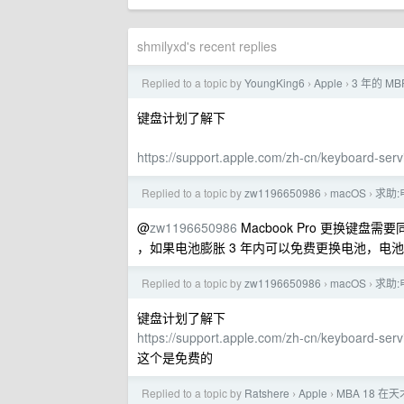
shmilyxd's recent replies
Replied to a topic by
YoungKing6
Apple
3 年的 M
›
›
键盘计划了解下
https://support.apple.com/zh-cn/keyboard-ser
Replied to a topic by
zw1196650986
macOS
求助
›
›
@
zw1196650986
Macbook Pro 更换键
，如果电池膨胀 3 年内可以免费更换电池，电
Replied to a topic by
zw1196650986
macOS
求助
›
›
键盘计划了解下
https://support.apple.com/zh-cn/keyboard-ser
这个是免费的
Replied to a topic by
Ratshere
Apple
MBA 18 在
›
›