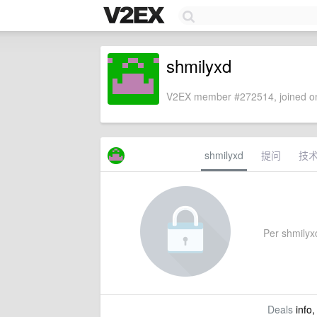
shmilyxd
V2EX member #272514, joined on
shmilyxd
提问
技
Per shmilyxd
Deals
info,