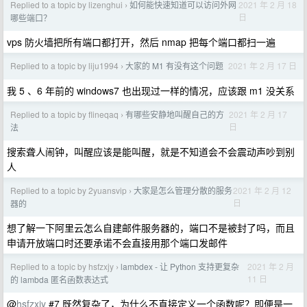
Replied to a topic by lizenghui
如何能快速知道可以访问外网
2021 年 2 月 18
›
日
哪些端口？
vps 防火墙把所有端口都打开，然后 nmap 把每个端口都扫一遍
Replied to a topic by liju1994
大家的 M1 有没有这个问题
2021 年 2 月 17 日
›
我 5 、6 年前的 windows7 也出现过一样的情况，应该跟 m1 没关系
Replied to a topic by flineqaq
有哪些安静地叫醒自己的方
2021 年 2 月 17
›
日
法
搜索聋人闹钟，叫醒应该是能叫醒，就是不知道会不会震动声吵到别
人
Replied to a topic by 2yuansvip
大家是怎么管理分散的服务
2021 年 2 月 12
›
日
器的
想了解一下阿里云怎么自建邮件服务器的，端口不是被封了吗，而且
申请开放端口时还要承诺不会直接用那个端口发邮件
Replied to a topic by hsfzxjy
lambdex - 让 Python 支持更复杂
2021 年 2 月
›
11 日
的 lambda 匿名函数表达式
@
hsfzxjy
#7 既然复杂了，为什么不直接定义一个函数呢？即便是一