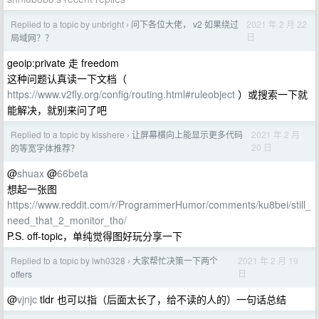
Replied to a topic by unbright
问下各位大佬， v2 如果绕过
2021 年 2 月 22
›
日
局域网？？
geoip:private 走 freedom
这种问题认真读一下文档（
https://www.v2fly.org/config/routing.html#ruleobject
）或搜索一下就
能解决，就别来问了吧
Replied to a topic by kisshere
让屏幕横向上能显示更多代码
2021 年 2 月
›
20 日
的等宽字体推荐？
@
shuax
@
66beta
想起一张图
https://www.reddit.com/r/ProgrammerHumor/comments/ku8bei/still_
need_that_2_monitor_tho/
P.S. off-topic，单纯觉得图好玩分享一下
Replied to a topic by lwh0328
大家帮忙决策一下两个
2021 年 2 月 19
›
日
offers
@
vjnjc
tldr 也可以指（后面太长了，给不读的人的）一句话总结