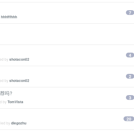
7
y
hhhfffhhh
4
ied by
shotacon02
2
ied by
shotacon02
荐吗?
3
ed by
TomVista
20
lied by
diegozhu