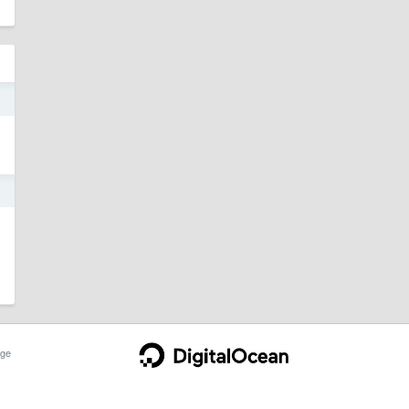
9
9
ge