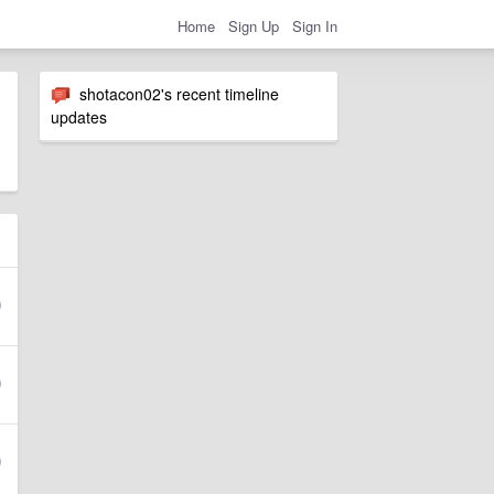
Home
Sign Up
Sign In
shotacon02's recent timeline
updates