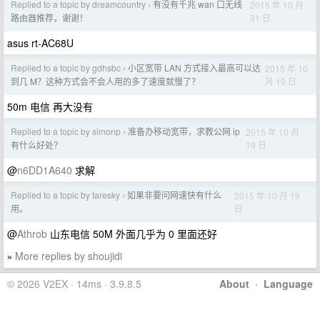
Replied to a topic by dreamcountry
有没有千兆 wan 口无线
2015 年 10 月
›
31 日
路由器推荐，谢谢！
asus rt-AC68U
Replied to a topic by gdhsbc
小区宽带 LAN 方式接入最高可以达
2015 年 10
›
月 19 日
到几 M？这种方式会不会人用的多了速度就慢了？
50m 电信 再大没有
Replied to a topic by simonp
准备办移动宽带，求教公网 ip
2015 年 10 月
›
19 日
有什么好处？
@
n6DD1A640
求解
Replied to a topic by taresky
如果非要问网速快有什么
2015 年 10 月 19
›
日
用。
@
Athrob
山东电信 50M 外面几乎为 0 里面还好
More replies by shoujidi
»
© 2026 V2EX · 14ms · 3.9.8.5
About
·
Language