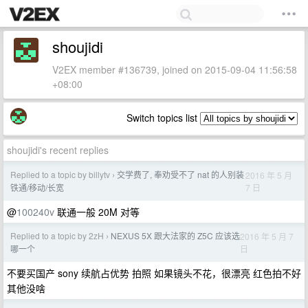
shoujidi
V2EX member #136739, joined on 2015-09-04 11:56:58
+08:00
Switch topics list
shoujidi's recent replies
Replied to a topic by billytv
交学费了, 奉劝受不了 nat 的人别装
2016 年 5 月
›
7 日
铁通/移动/长宽
@
100240v
联通一般 20M 对等
Replied to a topic by 2zH
NEXUS 5X 跟大法家的 Z5C 应该选
2016 年 5 月 7
›
日
哪一个
不要买国产 sony 续航占优势 拍照 如果镜头不花，很漂亮 红色拍不好
其他没啥