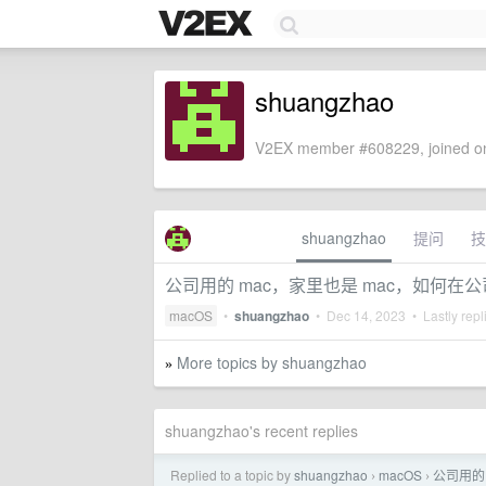
shuangzhao
V2EX member #608229, joined on
shuangzhao
提问
技
公司用的 mac，家里也是 mac，如何
macOS
•
shuangzhao
•
Dec 14, 2023
• Lastly repl
More topics by shuangzhao
»
shuangzhao's recent replies
Replied to a topic by
shuangzhao
macOS
公司用的
›
›