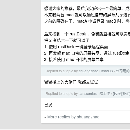
感谢大家的推荐，最后我实验出一个最简单、成
本来我两台 mac 就可以通过自带的屏幕共享
之前的阻碍在于，macA 申请登录 macB 时
后来找到一个 rustDesk ，免费版直接就可
把 2 者结合一下就可以了:
1. 使用 rustDesk 一键登录远程桌面
2. 再发起 mac 自带的屏幕共享，通过 rustDe
3. 接着使用 mac 自带的屏幕共享
Replied to a topic by
shuangzhao
macOS
公司用的
›
›
谢谢楼上的大佬们 我都去试试
Replied to a topic by
tianscenius
酷工作
[远程][外企
›
›
已发
More replies by shuangzhao
»