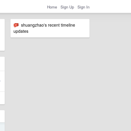
Home
Sign Up
Sign In
shuangzhao's recent timeline
updates
3