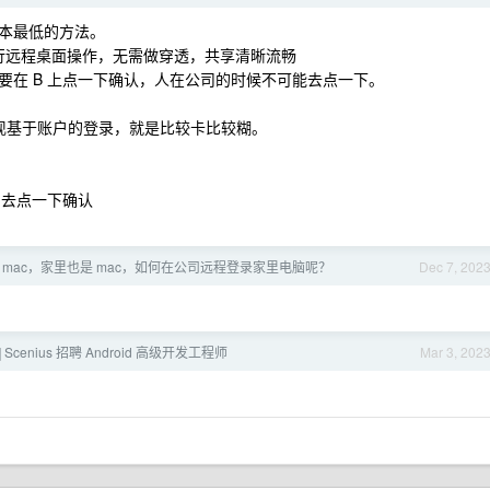
本最低的方法。
进行远程桌面操作，无需做穿透，共享清晰流畅
，需要在 B 上点一下确认，人在公司的时候不可能去点一下。
以实现基于账户的登录，就是比较卡比较糊。
sk 去点一下确认
 mac，家里也是 mac，如何在公司远程登录家里电脑呢？
Dec 7, 202
] Scenius 招聘 Android 高级开发工程师
Mar 3, 202