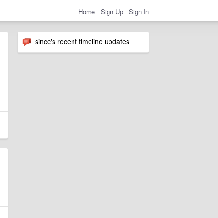
Home
Sign Up
Sign In
sincc's recent timeline updates