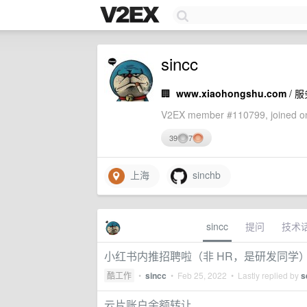
sincc
🏢
www.xiaohongshu.com
/ 
V2EX member #110799, joined on
39
7
上海
sinchb
sincc
提问
技术
小红书内推招聘啦（非 HR，是研发同学
酷工作
•
sincc
•
Feb 25, 2022
• Lastly replied by
s
云片账户余额转让