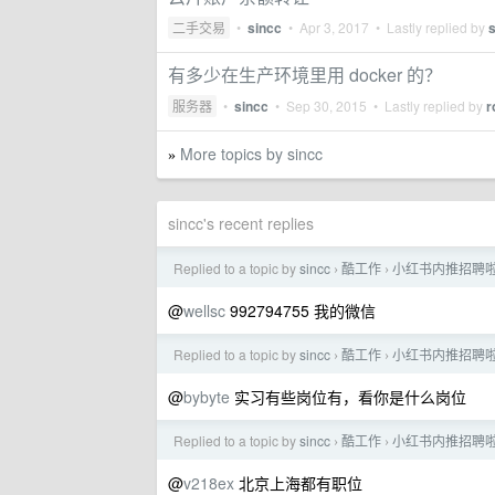
二手交易
•
sincc
•
Apr 3, 2017
• Lastly replied by
有多少在生产环境里用 docker 的？
服务器
•
sincc
•
Sep 30, 2015
• Lastly replied by
r
More topics by sincc
»
sincc's recent replies
Replied to a topic by
sincc
酷工作
小红书内推招聘啦
›
›
@
wellsc
992794755 我的微信
Replied to a topic by
sincc
酷工作
小红书内推招聘啦
›
›
@
bybyte
实习有些岗位有，看你是什么岗位
Replied to a topic by
sincc
酷工作
小红书内推招聘啦
›
›
@
v218ex
北京上海都有职位