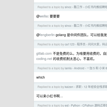
Replied to a topic by
sincc
酷工作
小红书内推招聘啦
›
›
@
wellsc
要要要
Replied to a topic by
sincc
酷工作
小红书内推招聘啦
›
›
@
fengberlin
golang 是中间件团队，可以给
Replied to a topic by
ca1123
程序员
问问大家，码
›
›
gitlab.com
不是免费的么，为啥要用收费的，自建 g
coding.net
的收费机制太恶心，不喜欢。
Replied to a topic by
lamls
Android
一加 5 和 小米 6
›
›
which
Replied to a topic by
kaizen
求职
12 年经验全栈求
›
›
可以来小红书啊…
Replied to a topic by
est
Python
CPython 源码迁移
›
›