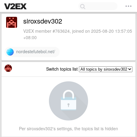
siroxsdev302
V2EX member #763624, joined on 2025-08-20 13:57:05
+08:00
nordestefutebol.net/
Switch topics list
Per siroxsdev302's settings, the topics list is hidden