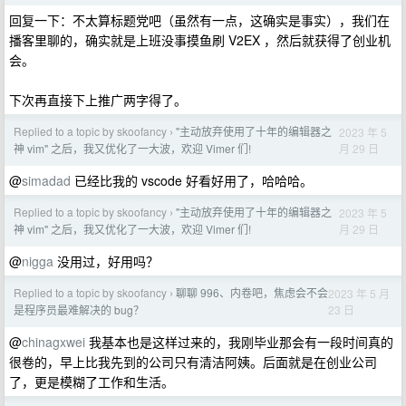
回复一下：不太算标题党吧（虽然有一点，这确实是事实），我们在
播客里聊的，确实就是上班没事摸鱼刷 V2EX ，然后就获得了创业机
会。
下次再直接下上推广两字得了。
Replied to a topic by skoofancy
"主动放弃使用了十年的编辑器之
2023 年 5
›
月 29 日
神 vim" 之后，我又优化了一大波，欢迎 Vimer 们!
@
simadad
已经比我的 vscode 好看好用了，哈哈哈。
Replied to a topic by skoofancy
"主动放弃使用了十年的编辑器之
2023 年 5
›
月 29 日
神 vim" 之后，我又优化了一大波，欢迎 Vimer 们!
@
nigga
没用过，好用吗？
Replied to a topic by skoofancy
聊聊 996、内卷吧，焦虑会不会
2023 年 5 月
›
23 日
是程序员最难解决的 bug？
@
chinagxwei
我基本也是这样过来的，我刚毕业那会有一段时间真的
很卷的，早上比我先到的公司只有清洁阿姨。后面就是在创业公司
了，更是模糊了工作和生活。