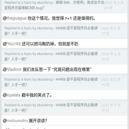
Replied to a topic by skoofancy
聊聊 996、内卷吧，焦虑会不会
2023 年 5 月
›
23 日
是程序员最难解决的 bug？
@
theguagua
你这个情况，我觉得 n+1 还是值得的。
Replied to a topic by skoofancy
HHKB 是不是程序员必备键
2023 年 5 月
›
17 日
盘？人手一把？
@
You183
还可以把马鞍扔掉，但就是不扔
Replied to a topic by skoofancy
HHKB 是不是程序员必备键
2023 年 5 月
›
16 日
盘？人手一把？
@
Vladimir
我们去反思一下 “究竟问题出现在哪里”
Replied to a topic by skoofancy
HHKB 是不是程序员必备键
2023 年 5 月
›
16 日
盘？人手一把？
@
icyalala
戳中我的笑点了。
Replied to a topic by skoofancy
HHKB 是不是程序员必备键
2023 年 5 月
›
16 日
盘？人手一把？
@
mohumohu
展开讲讲？