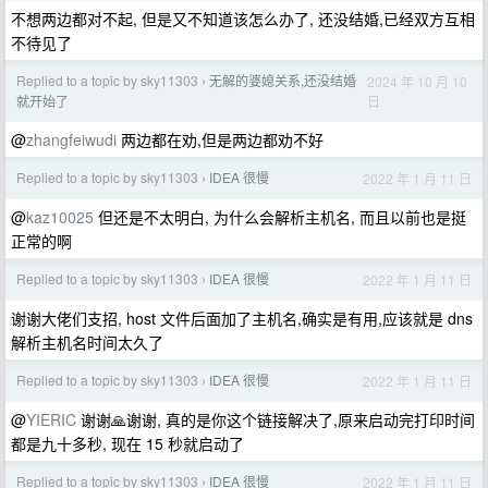
不想两边都对不起, 但是又不知道该怎么办了, 还没结婚,已经双方互相
不待见了
Replied to a topic by sky11303
无解的婆媳关系,还没结婚
2024 年 10 月 10
›
日
就开始了
@
zhangfeiwudi
两边都在劝,但是两边都劝不好
Replied to a topic by sky11303
IDEA 很慢
2022 年 1 月 11 日
›
@
kaz10025
但还是不太明白, 为什么会解析主机名, 而且以前也是挺
正常的啊
Replied to a topic by sky11303
IDEA 很慢
2022 年 1 月 11 日
›
谢谢大佬们支招, host 文件后面加了主机名,确实是有用,应该就是 dns
解析主机名时间太久了
Replied to a topic by sky11303
IDEA 很慢
2022 年 1 月 11 日
›
@
YIERIC
谢谢🙏谢谢, 真的是你这个链接解决了,原来启动完打印时间
都是九十多秒, 现在 15 秒就启动了
Replied to a topic by sky11303
IDEA 很慢
2022 年 1 月 11 日
›