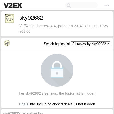
sky92682
V2EX member #87374, joined on 2014-12-19 12:01:25
+08:00
Switch topics list
Per sky92682's settings, the topics list is hidden
Deals
info, including closed deals, is not hidden
sky92682's recent replies