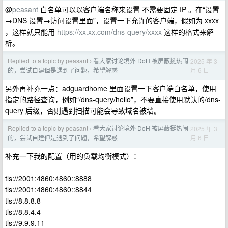
@
peasant
白名单可以以客户端名称来设置 不需要固定 IP 。在“设置
→DNS 设置→访问设置里面”，设置一下允许的客户端，假如为 xxxx
，这样就只能用
https://xx.xx.com/dns-query/xxxx
这样的格式来解
析。
Replied to a topic by peasant
看大家讨论境外 DoH 被屏蔽挺热闹
2025 年 3
›
月 6 日
的，尝试自建但是遇到了问题，希望解惑
另外再补充一点：adguardhome 里面设置一下客户端白名单，使用
指定的路径查询，例如“/dns-query/hello”，不要直接使用默认的/dns-
query 后缀，否则遇到扫描可能会导致域名被墙。
Replied to a topic by peasant
看大家讨论境外 DoH 被屏蔽挺热闹
2025 年 3
›
月 6 日
的，尝试自建但是遇到了问题，希望解惑
补充一下我的配置（用的负载均衡模式）：
tls://2001:4860:4860::8888
tls://2001:4860:4860::8844
tls://8.8.8.8
tls://8.8.4.4
tls://9.9.9.11