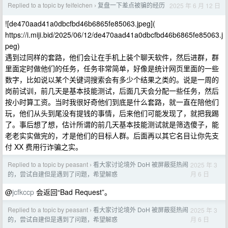
Replied to a topic by feifeichen
复盘一下差点被骗的经历
2025 年 6 月 12 日
›
![de470aad41a0dbcfbd46b6865fe85063.jpeg](
https://i.miji.bid/2025/06/12/de470aad41a0dbcfbd46b6865fe85063.j
peg)
遇到过同样的套路，他们会让在手机上装个聊天软件，然后进群，群
里面定时做他们的任务，任务非常简单，好像是统计网页里面的一些
数字，比如说以某个关键词搜索会有多少个结果之类的。说是一周的
岗前试训，前几天是基本技能测试，后面几天会分配一些任务，然后
按小时算工资。当时我很好奇他们到底是什么套路，就一直在陪他们
玩，他们从头到尾没有提钱的事情，后来他们可能发现了，就把我踢
了。事后想了想，估计所谓的前几天基本技能测试就是筛选傻子，能
老老实实做完的，才是他们的目标人群。后面再以其它名目让你先支
付 XX 费用行诈骗之实。
Replied to a topic by peasant
看大家讨论境外 DoH 被屏蔽挺热闹
2025 年 3
›
月 6 日
的，尝试自建但是遇到了问题，希望解惑
@
jcfkccp
会返回“Bad Request”。
Replied to a topic by peasant
看大家讨论境外 DoH 被屏蔽挺热闹
2025 年 3
›
月 6 日
的，尝试自建但是遇到了问题，希望解惑