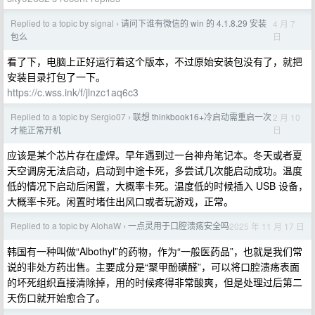
Replied to a topic by signal
请问下谁有微信的 win 的 4.1.8.29 安装
4 月 7
›
日
包么
看了下，电脑上正好运行着这个版本，不过原始安装包没有了，就把
安装目录打包了一下。
https://c.wss.ink/f/jlnzc1aq6c3
Replied to a topic by Sergio07
联想 thinkbook16+冷启动需重启一次
2 月 10
›
日
才能正常开机
应该是某个芯片存在虚焊。早年遇到过一台神舟笔记本。冬天或者夏
天空调房无法启动，启动到中途卡死，多尝试几次能启动成功。温度
低的情况下启动后闲置，大概率卡死。温度低的时候插入 USB 设备，
大概率卡死。闲置时堵住出风口或者玩游戏，正常。
Replied to a topic by AlohaW
一点灵用于口腔溃疡安全吗
2025 年 11 月 17 日
›
韩国有一种叫做“Albothyl”的药物，作为“一般医药品”，也就是我们常
说的非处方药出售。主要成分是“聚甲酚磺醛”，可以将口腔溃疡表面
的坏死组织直接清除掉，用的时候疼得非常酸爽，但是处理过后第二
天伤口就开始愈合了。