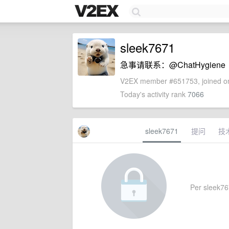
sleek7671
急事请联系：@ChatHygiene
V2EX member #651753, joined on
Today's activity rank
7066
sleek7671
提问
技
Per sleek767