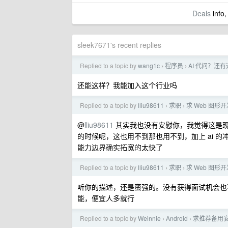
Deals
info,
sleek7671's recent replies
Replied to a topic by
wang1c
程序员
AI 代问？还
›
›
还能这样？我能加入这个行业吗
Replied to a topic by
lliu98611
求职
求 Web 图
›
›
@
lliu98611
其实我也没有安慰你，我觉得这是
的时候呢，这也用不到那也用不到，加上 ai 的冲
能力边界确实拓宽的太快了
Replied to a topic by
lliu98611
求职
求 Web 图
›
›
听你的描述，还是蛮强的。没有获得面试机会也
能，便宜人多就行
Replied to a topic by
Weinnie
Android
求推荐备用
›
›