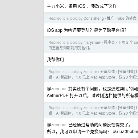
主力小米，备用 iOS ，我改成了这样
Replied to a topic by
Constsheng
推广
vibe 的处
›
›
iOS app 为啥还要登陆？是为了跨平台吗？
Replied to a topic by
maryshaw
程序员
下周 2 个
›
›
的重置券到期前用完他们。
我帮你用
Replied to a topic by
zencher
分享创造
[分享创造]
›
›
辑 + AI 智能体， 1.0 已上 Mac App Store，送 20
@
zencher
其实还有个问题，也是通过帮助的问题反
AetherPDF 打开以后，试过侧边栏提供的所
Replied to a topic by
zencher
分享创造
[分享创造]
›
›
辑 + AI 智能体， 1.0 已上 Mac App Store，送 20
@
zencher
已经通过帮助的问题反馈提交了。
所以，我可以申请一个兑换码吗？ bGluZ3hpbmcx