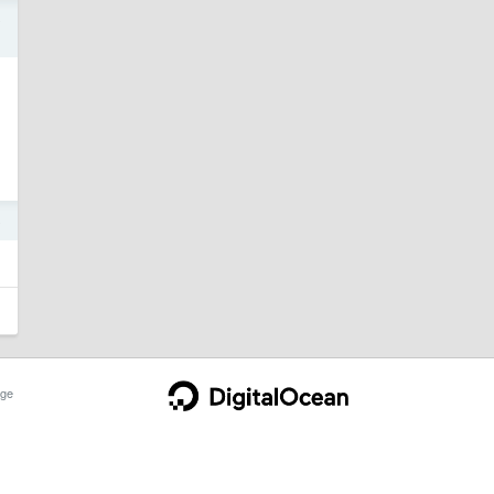
o
o
ge