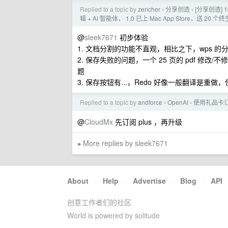
Replied to a topic by
zencher
分享创造
[分享创造]
›
›
辑 + AI 智能体， 1.0 已上 Mac App Store，送 20
@
sleek7671
初步体验
1. 文档分割的功能不直观，相比之下，wps
2. 保存失败的问题，一个 25 页的 pdf 修改/
题
3. 保存按钮有...，Redo 好像一般翻译是重做，
Replied to a topic by
andforce
OpenAI
使用礼品卡订
›
›
@
CloudMx
先订阅 plus ，再升级
More replies by sleek7671
»
About
·
Help
·
Advertise
·
Blog
·
API
创意工作者们的社区
World is powered by solitude