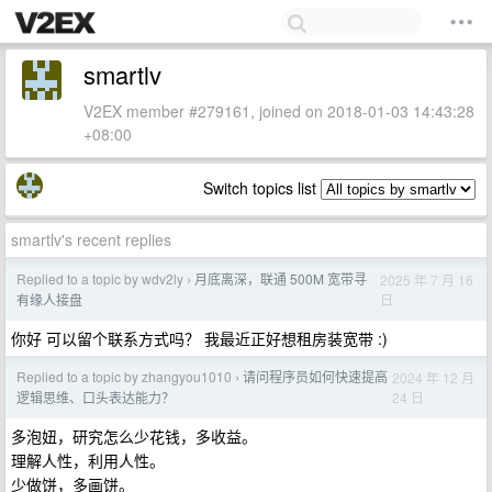
smartlv
V2EX member #279161, joined on 2018-01-03 14:43:28
+08:00
Switch topics list
smartlv's recent replies
Replied to a topic by wdv2ly
月底离深，联通 500M 宽带寻
2025 年 7 月 16
›
日
有缘人接盘
你好 可以留个联系方式吗？ 我最近正好想租房装宽带 :)
Replied to a topic by zhangyou1010
请问程序员如何快速提高
2024 年 12 月
›
24 日
逻辑思维、口头表达能力？
多泡妞，研究怎么少花钱，多收益。
理解人性，利用人性。
少做饼，多画饼。