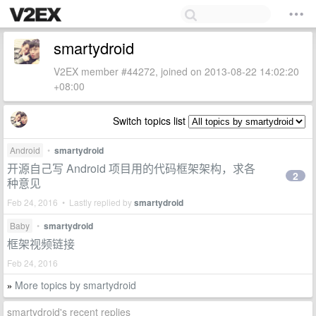
smartydroid
V2EX member #44272, joined on 2013-08-22 14:02:20
+08:00
Switch topics list
Android
•
smartydroid
开源自己写 Android 项目用的代码框架架构，求各
2
种意见
Feb 24, 2016 • Lastly replied by
smartydroid
Baby
•
smartydroid
框架视频链接
Feb 24, 2016
More topics by smartydroid
»
smartydroid's recent replies