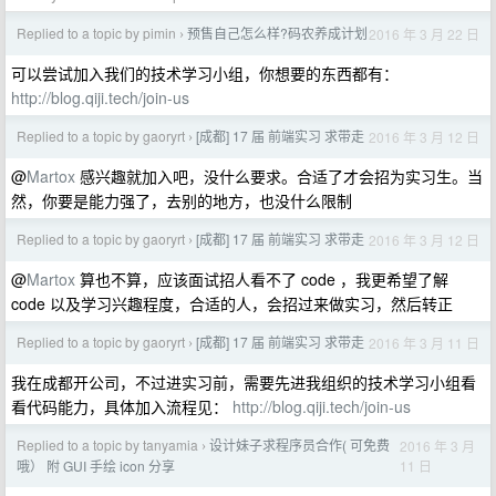
Replied to a topic by pimin
预售自己怎么样?码农养成计划
2016 年 3 月 22 日
›
可以尝试加入我们的技术学习小组，你想要的东西都有：
http://blog.qiji.tech/join-us
Replied to a topic by gaoryrt
[成都] 17 届 前端实习 求带走
2016 年 3 月 12 日
›
@
Martox
感兴趣就加入吧，没什么要求。合适了才会招为实习生。当
然，你要是能力强了，去别的地方，也没什么限制
Replied to a topic by gaoryrt
[成都] 17 届 前端实习 求带走
2016 年 3 月 12 日
›
@
Martox
算也不算，应该面试招人看不了 code ，我更希望了解
code 以及学习兴趣程度，合适的人，会招过来做实习，然后转正
Replied to a topic by gaoryrt
[成都] 17 届 前端实习 求带走
2016 年 3 月 11 日
›
我在成都开公司，不过进实习前，需要先进我组织的技术学习小组看
看代码能力，具体加入流程见：
http://blog.qiji.tech/join-us
Replied to a topic by tanyamia
设计妹子求程序员合作( 可免费
2016 年 3 月
›
11 日
哦） 附 GUI 手绘 icon 分享