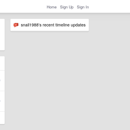
Home
Sign Up
Sign In
snail1988's recent timeline updates