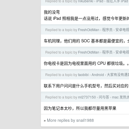
Replied to a topic by
nikubenki
iPad
现在入手 iPad
›
›
我的没弯
话说 iPad 照相我是一点没用过，感觉今年更新的
Replied to a topic by
FreshOldMan
程序员
安卓电
›
›
车机同理，他们用的 SOC 基本都是最便宜的，全
Replied to a topic by
FreshOldMan
程序员
安卓电
›
›
你电视卡是因为电视里面用的 CPU 都很垃圾。
Replied to a topic by
taobibi
Android
大家有没有遇到
›
›
联系下用户问问是什么手机型号，然后买对应的
Replied to a topic by
ml2737150
问与答
mac 发热
›
›
因为笔记本太吵，所以我都尽量用黑苹果
More replies by snail1988
»