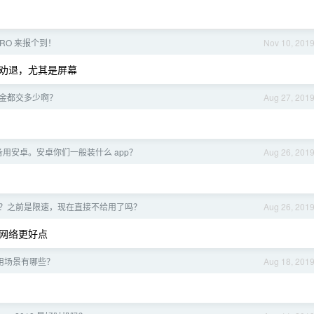
PRO 来报个到！
Nov 10, 201
劝退，尤其是屏幕
金都交多少啊？
Aug 27, 201
用安卓。安卓你们一般装什么 app？
Aug 26, 201
。
？之前是限速，现在直接不给用了吗？
Aug 26, 201
网络更好点
的使用场景有哪些？
Aug 18, 201