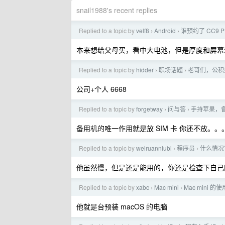
snail1988's recent replies
Replied to a topic by
velf8
Android
谁预约了 CC9 
›
›
本来想给父母买，看中大电池，但是厚度和屏幕
Replied to a topic by
hidder
职场话题
老哥们，公积
›
›
公司+个人 6668
Replied to a topic by
forgetway
问与答
手持苹果，备
›
›
备用机的唯一作用就是放 SIM 卡 你还不放。。
Replied to a topic by
weiruanniubi
程序员
什么情况
›
›
他虽然慢，但是还是能用的，你还是检查下自己
Replied to a topic by
xabc
Mac mini
Mac mini 
›
›
他就是台预装 macOS 的电脑