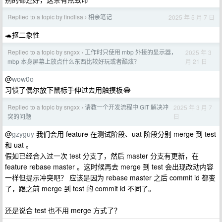
Replied to a topic by findlisa
相亲笔记
2025 年 5 月 7 日
›
🐢抠二象性
Replied to a topic by sngxx
工作时只使用 mbp 外接的显示器，
2025 年 3
›
月 21 日
mbp 本身屏幕上放点什么东西比较好玩或者酷炫？
@
wow0o
习惯了偶尔放下鼠标手伸过去用触摸板😂
Replied to a topic by sngxx
请教一个开发流程中 GIT 解决冲
2025 年 3 月 7
›
日
突的问题
@
gzyguy
我们会用 feature 在测试阶段、uat 阶段分别 merge 到 test
和 uat 。
假如已经合入过一次 test 分支了，然后 master 分支有更新，在
feature rebase master 。这时候再去 merge 到 test 会出现改动内容
一样但提示冲突吧？ 应该是因为 rebase master 之后 commit id 都变
了，跟之前 merge 到 test 的 commit id 不同了。
还是说合 test 也不用 merge 方式了？