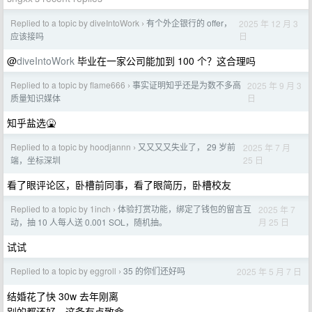
Replied to a topic by diveIntoWork
有个外企银行的 offer，
2025 年 12 月 3
›
日
应该接吗
@
diveIntoWork
毕业在一家公司能加到 100 个？这合理吗
Replied to a topic by flame666
事实证明知乎还是为数不多高
2025 年 9 月 3
›
日
质量知识媒体
知乎盐选🤮
Replied to a topic by hoodjannn
又又又又失业了， 29 岁前
2025 年 7 月
›
25 日
端，坐标深圳
看了眼评论区，卧槽前同事，看了眼简历，卧槽校友
Replied to a topic by 1inch
体验打赏功能，绑定了钱包的留言互
2025 年 7
›
月 25 日
动，抽 10 人每人送 0.001 SOL，随机抽。
试试
Replied to a topic by eggroll
35 的你们还好吗
2025 年 5 月 7 日
›
结婚花了快 30w 去年刚离
别的都还好，这条有点致命