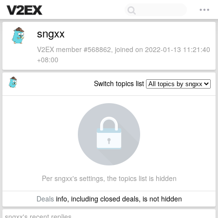
sngxx
V2EX member #568862, joined on 2022-01-13 11:21:40
+08:00
Switch topics list
Per sngxx's settings, the topics list is hidden
Deals
info, including closed deals, is not hidden
sngxx's recent replies