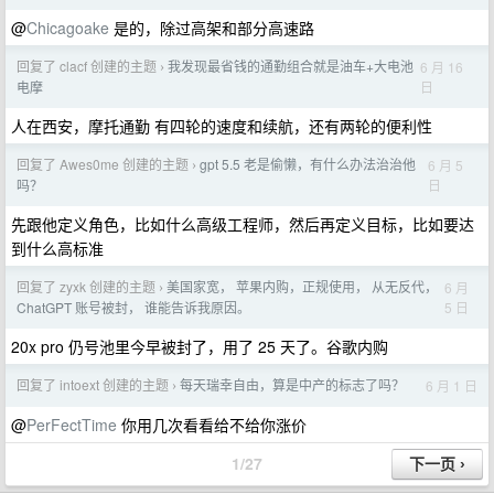
@
Chicagoake
是的，除过高架和部分高速路
回复了 clacf 创建的主题
我发现最省钱的通勤组合就是油车+大电池
6 月 16
›
日
电摩
人在西安，摩托通勤 有四轮的速度和续航，还有两轮的便利性
回复了 Awes0me 创建的主题
gpt 5.5 老是偷懒，有什么办法治治他
6 月 5
›
日
吗？
先跟他定义角色，比如什么高级工程师，然后再定义目标，比如要达
到什么高标准
回复了 zyxk 创建的主题
美国家宽， 苹果内购，正规使用， 从无反代，
6 月
›
5 日
ChatGPT 账号被封， 谁能告诉我原因。
20x pro 仍号池里今早被封了，用了 25 天了。谷歌内购
回复了 intoext 创建的主题
每天瑞幸自由，算是中产的标志了吗？
6 月 1 日
›
@
PerFectTime
你用几次看看给不给你涨价
1/27