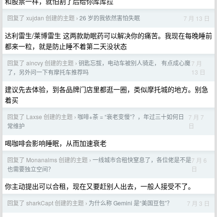
和股票一样，就怕割了后给你库库拉
回复了 xujdan 创建的主题
26 岁的我依然害怕失眠
7 月 13 日
›
达利雷生/莱博雷生 这两款助眠药可以解决你的痛苦。我现在每晚睡前
都来一粒，就是防止睡不着第二天没状态
回复了 aincvy 创建的主题
钥匙忘拔，电动车被别人骑走， 有点成心魔
7 月
›
13 日
了，另外问一下有摩托车推荐吗
建议先去体验，到各品牌门店里都逛一圈，类似摩托城的地方。别急
着买
回复了 Laxse 创建的主题
咖啡+茶 = “衰老变慢”？，年过三十如何日
7 月 7
›
日
常维护
喝咖啡会影响睡眠，从而加速衰老
回复了 Monanalms 创建的主题
一线城市合租快窒息了，各位佬是不是
7 月 6
›
日
也需要独立空间？
你主动提出可以合租，现在又要赶别人出去，一般人接受不了。
回复了 sharkCapt 创建的主题
为什么称 Gemini 是“美国豆包”？
7 月 3 日
›