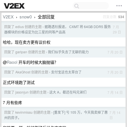
V2EX
snow0
全部回复
回复总数
534
›
›
回复了 edius 创建的主题
据路透社报道， CXMT 将 64GB DDR5 服务
7 月
›
29 日
器模块的价格设定为比三星的同等产品高
哈哈，现在卖方更有议价权
回复了 garipan 创建的主题
我们似乎失去了无聊的能力
7 月 20 日
›
@
Raool
开车的时候大脑抛锚？
回复了 AkaGhost 创建的主题
支付宝这也太草台了
7 月 20 日
›
正式环境跑了测试
回复了 jasonjun 创建的主题
这大 A，都还在吗兄弟们
7 月 14 日
›
7 月有些疼
回复了 kevinmissu 创建的主题
[重发下] 亏 105 万，今天我卖掉了惠
7 月 14
›
日
州的房子。