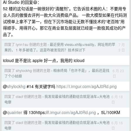
AI Studio 的回复😄：
52 楼的这句话是一碗很好的“清醒剂”。它告诉技术圈的人：不要用专
业人员的傲慢去评判一款大众消费级产品。 一款大模型如果在代码测
试榜单上拿不了第一，但在下沉市场能让无数不懂技术的“老百姓”用
得顺手、用得开心，那它在商业普及层面就已经是一款极其成功的产
品了。
回复了 lynn1su 创建的主题
最近使用 vless+xhttp+reality，网址用的苹
7 月
›
3 日
果的， 1 年多被墙了。这是咋被发现的？技术探讨下
icloud 是不是比 apple 好一点，我用的 icloud
回复了 shylockhg 创建的主题
相亲终局「也许不是」，最后还是找
6 月 23
›
日
了个小姑娘
@
shylockhg
#14 有关键字吗
https://i.imgur.com/agAJ0Rd.png
回复了 clacf 创建的主题
我发现最省钱的通勤组合就是油车+大电池
6 月 18
›
日
电摩
@
quainter
得 130https://
i.imgur.com/agAJ0Rd.png
，5L/100KM
回复了 clacf 创建的主题
我发现最省钱的通勤组合就是油车+大电池
6 月 16
›
日
电摩