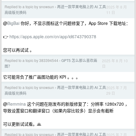
Replied to a topic by snowsun
再送一款苹果电脑上的 AI 工具
2025 年 8 月
›
11 日
高级版兑换码
@
BigBai
你好，不显示图标这个问题修复了，App Store 下载地址：
👉
https://apps.apple.com/cn/app/id6743790378
您可以再试试 。
Replied to a topic by 383394544
GPT5 怎么那么喜欢画
2025 年 8 月 10
›
日
图？
它可能背负了推广画图功能的 KPI 。。。
Replied to a topic by snowsun
再送一款苹果电脑上的 AI 工具
2025 年 7 月
›
29 日
高级版兑换码
@
Remmina
这个问题在刚发布的新版修复了：分辨率 1280x720 ，
导致设置窗口和翻译窗口（如果内容比较多）显示会有截断
可以更新试试看。🙏
Replied to a topic by snowsun
再送一款苹果电脑上的 AI 工具
2025 年 7 月
›