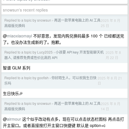
snowsun's recent replies
Replied to a topic by snowsun
再送一款苹果电脑上的 AI 工具
2025 年 8 月
›
25 日
高级版兑换码
@
miaoxiaomayi
不好意思，发现内购兑换码最多 100 个 已经都送完
了。也没办法生成新的了。抱歉。
Replied to a topic by Lucy2025
小孩要 API key 开发智能聊天机
2025 年 8
›
月 22 日
器人, 请推荐免费或性价比高的 API
智谱 GLM 系列
Replied to a topic by goofish
你好陌生人，可以祝我生日快
2025 年 8 月 21
›
日
乐吗
生日快乐🎉
Replied to a topic by snowsun
再送一款苹果电脑上的 AI 工具
2025 年 8 月
›
14 日
高级版兑换码
@
airmour
这个似乎改动有点多，现在可以点击状态栏图标 再点击打
开主窗口。或者直接按打开主窗口快捷键 默认是 option+c