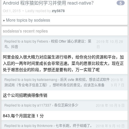
Android 程序猿如何学习并使用 react-native？
5
Oct 1, 2015 • Lastly replied by
zty5678
More topics by sodaless
»
sodaless's recent replies
Replied to a topic by Febers
校招 Offer 诚心求建议：菜
2019 年 10 月 28
›
日
鸟、抖音
阿里会投入很大精力对应届生进行培养，给你充分的资源和平台，加
入后的一两年时间里成长会非常迅速。菜鸟的愿景比较宏大，现在正
处于艰苦创业的阶段，梦想还是要有的，万一实现了呢
Replied to a topic by kafeisemang
后天 cvte 来校招，想去试试软件
2019 年
›
3 月 7 日
测试岗（专业电子信息工程），想听听各位的意见，应该怎么准备
这个公司招聘搞得像传销
Replied to a topic by a117337
各位芝麻分多少
2018 年 10 月 9 日
›
843,每个月固定涨 1 分
Replied to a topic by thinkmore
七年长跑，终于结婚了。
2018 年 9 月 10 日
›