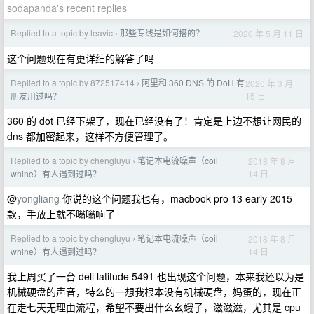
sodapanda's recent replies
Replied to a topic by leavic
那些专线是如何搭的？
2020 年 5 月 11 日
›
这个问题现在有更详细的解答了吗
Replied to a topic by 872517414
阿里和 360 DNS 的 DoH 有
2020 年 3 月
›
15 日
朋友用过吗？
360 的 dot 已经下架了，现在已经没有了！肯定是上边不想让网民的
dns 都加密起来，这样不方便管理了。
Replied to a topic by chengluyu
笔记本电流噪声（coil
2018 年 8 月
›
14 日
whine）有人遇到过吗？
@
yongliang
你说的这个问题我也有，macbook pro 13 early 2015
款，手放上就不嗡嗡响了
Replied to a topic by chengluyu
笔记本电流噪声（coil
2018 年 8 月
›
14 日
whine）有人遇到过吗？
我上周买了一台 dell latitude 5491 也出现这个问题，本来我还以为是
机械硬盘的声音，特么的一想我根本没有机械硬盘，妈蛋的，现在正
在走七天无理由流程，希望不要出什么幺蛾子，滋滋滋，尤其是 cpu