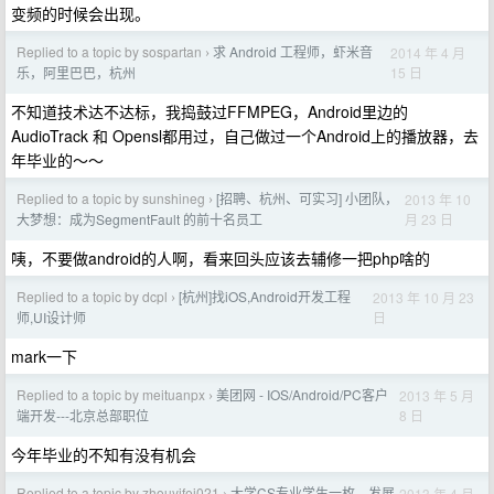
变频的时候会出现。
Replied to a topic by sospartan
求 Android 工程师，虾米音
2014 年 4 月
›
15 日
乐，阿里巴巴，杭州
不知道技术达不达标，我捣鼓过FFMPEG，Android里边的
AudioTrack 和 Opensl都用过，自己做过一个Android上的播放器，去
年毕业的～～
Replied to a topic by sunshineg
[招聘、杭州、可实习] 小团队，
2013 年 10
›
月 23 日
大梦想：成为SegmentFault 的前十名员工
咦，不要做android的人啊，看来回头应该去辅修一把php啥的
Replied to a topic by dcpl
[杭州]找iOS,Android开发工程
2013 年 10 月 23
›
日
师,UI设计师
mark一下
Replied to a topic by meituanpx
美团网 - IOS/Android/PC客户
2013 年 5 月
›
8 日
端开发---北京总部职位
今年毕业的不知有没有机会
Replied to a topic by zhouyifei021
大学CS专业学生一枚，发展
2013 年 4 月