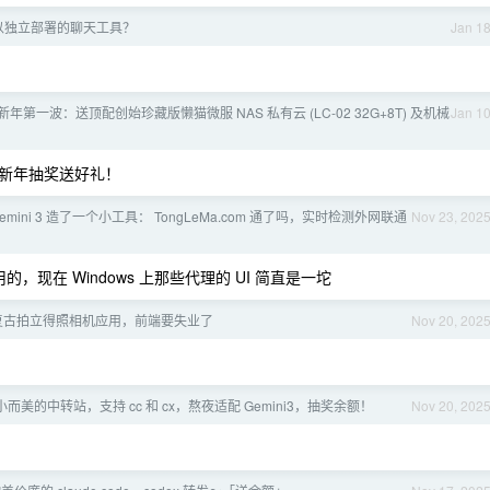
以独立部署的聊天工具？
Jan 1
26 新年第一波：送顶配创始珍藏版懒猫微服 NAS 私有云 (LC-02 32G+8T) 及机械
Jan 1
新年抽奖送好礼！
Gemini 3 造了一个小工具： TongLeMa.com 通了吗，实时检测外网联通
Nov 23, 202
，现在 Windows 上那些代理的 UI 简直是一坨
3.0 复古拍立得照相机应用，前端要失业了
Nov 20, 202
小而美的中转站，支持 cc 和 cx，熬夜适配 Gemini3，抽奖余额！
Nov 20, 202