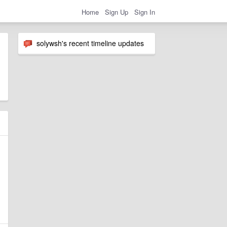
Home
Sign Up
Sign In
solywsh's recent timeline updates