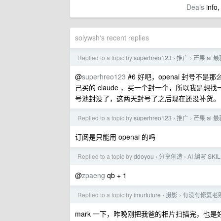
Deals
info,
solywsh's recent replies
Replied to a topic by
superhreo123
推广
芒果 ai 
›
›
@
superhreo123
#6 好吧，openai 封号
己买的 claude ，买一个封一个，所以我是想找一
号池封没了，这两天封号了之后现在还没补货。
Replied to a topic by
superhreo123
推广
芒果 ai 
›
›
订阅是只能用 openai 的吗
Replied to a topic by
ddoyou
分享创造
AI 编写 S
›
›
@
zpaeng
qb + 1
Replied to a topic by
imurfuture
摄影
有没有修复老
›
›
mark 一下，昨晚刚把我爸的相片扫描完，也