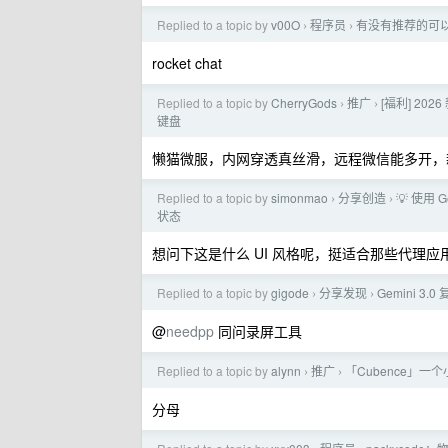
Replied to a topic by
v00O
程序员
有没有推荐的可
›
›
rocket chat
Replied to a topic by
CherryGods
推广
[福利] 20
›
›
键盘
懒猫微服，内网穿透真丝滑，远程微信能多开，
Replied to a topic by
simonmao
分享创造
💡 使用 
›
›
状态
想问下这是什么 UI 风格呢，挺适合那些代理应用的
Replied to a topic by
gigode
分享发现
Gemini 
›
›
@
needpp
同问录屏工具
Replied to a topic by
alynn
推广
「Cubence」一个
›
›
分母