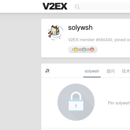
solywsh
V2EX member #590430, joined on
1
33
25
solywsh
提问
技术
Per solywsh's