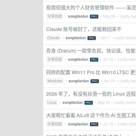
极简但强大的个人财务管理软件 —— 溪流记账
分享创造
•
songtianlun
•
May 29
• Lastly re
PRO
Claude 账号被封了，还能救回来不
Claude
•
songtianlun
•
Apr 7
• Lastly replie
PRO
吾身 (Diarum) 一款零负担、快记录、
分享创造
•
songtianlun
•
Jul 16
• Lastly repl
PRO
同样的配置 Win11 Pro 比 Win10 LTSC
Windows
•
songtianlun
•
Apr 19
• Lastly rep
PRO
2026 年了，有没有丝滑一些的 Linux 
Linux
•
songtianlun
•
May 14
• Lastly replie
PRO
大家帮忙看看 AiLoft 这个作为 AI 生图
分享创造
•
songtianlun
•
Jul 15
• Lastly repl
PRO