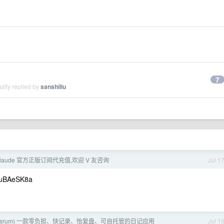
7
stly replied by
sanshiliu
x/Claude 官方正版订阅代充值,欢迎 V 友咨询
Jul 1
uBAeSK8a
Diarum) 一款零负担、快记录、怡复盘、可自托管的日记应用
Jul 1