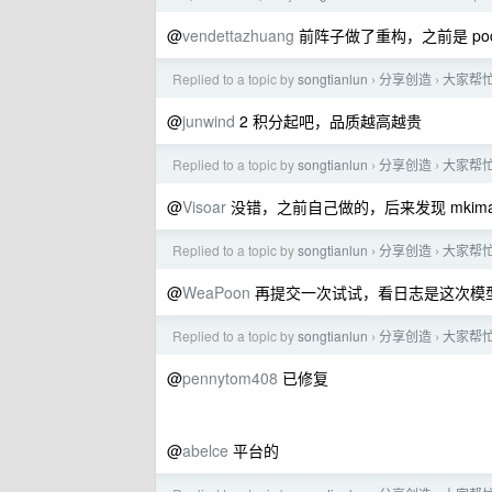
@
vendettazhuang
前阵子做了重构，之前是 po
Replied to a topic by
songtianlun
分享创造
大家帮忙看
›
›
@
junwind
2 积分起吧，品质越高越贵
Replied to a topic by
songtianlun
分享创造
大家帮忙看
›
›
@
Visoar
没错，之前自己做的，后来发现 mkim
Replied to a topic by
songtianlun
分享创造
大家帮忙看
›
›
@
WeaPoon
再提交一次试试，看日志是这次模
Replied to a topic by
songtianlun
分享创造
大家帮忙看
›
›
@
pennytom408
已修复
@
abelce
平台的