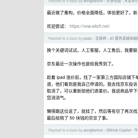
Replied to a topic by
songtianlun
分享创造
大家帮忙看
›
›
最近做了重构，价格全面降低，体验更好了，新上线送
欢迎尝试：
https://new.ailoft.net/
Replied to a topic by
pobo
互联网
JD 服务是越来越拉
›
›
换个关键词试试，人工客服，人工售后，我要联
京东最近一次操作也是给我秀到了。
趁着 ipad 涨价前，找了一家第三方国际店铺下
道，他们看到是我自己申请的。我去找京东投诉
取消了，可以重新拍他们退差价。我说商品早下
您消消气。
懒得跟这位说了，就挂了，然后等有空了再次找京
最后给陪了 50 块钱的京豆了事。
Replied to a topic by
songtianlun
GitHub Copilot
今
›
›