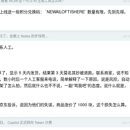
看 AiLoft 这个作为 AI 生图工具怎么样？
Jul 
一些积分兑换码： `NEWAILOFTISHERE` 数量有限，先到先得。
了，会跟上 Nokia 的步伐吧....
Jul 
系人工。
单了，显示 5 天内发货，结果第 3 天莫名其妙被退款。联系商家，说不知
，数小时后一个人工客服来电话，简单解释了一下原因，说是风控，自动
架了怎么拍，然后就什么也不不说，一副“骂我吧”的态度。说什么就是，
东投诉，说因为他们的失误，商品涨价了 1000 块，这个损失怎么算。
日， Copilot 正式转向 Token 计费
Jun 