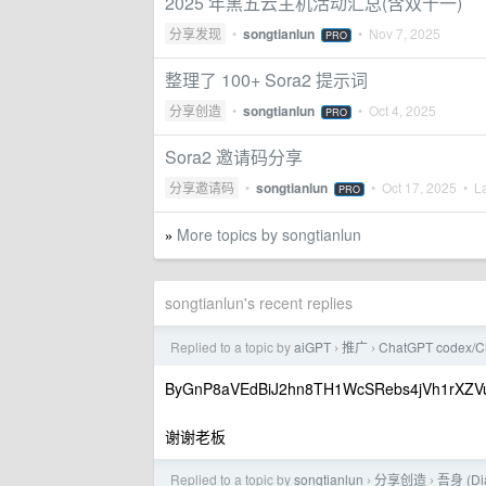
2025 年黑五云主机活动汇总(含双十一)
分享发现
•
songtianlun
•
Nov 7, 2025
PRO
整理了 100+ Sora2 提示词
分享创造
•
songtianlun
•
Oct 4, 2025
PRO
Sora2 邀请码分享
分享邀请码
•
songtianlun
•
Oct 17, 2025
• La
PRO
More topics by songtianlun
»
songtianlun's recent replies
Replied to a topic by
aiGPT
推广
ChatGPT code
›
›
ByGnP8aVEdBiJ2hn8TH1WcSRebs4jVh1rXZV
谢谢老板
Replied to a topic by
songtianlun
分享创造
吾身 (
›
›