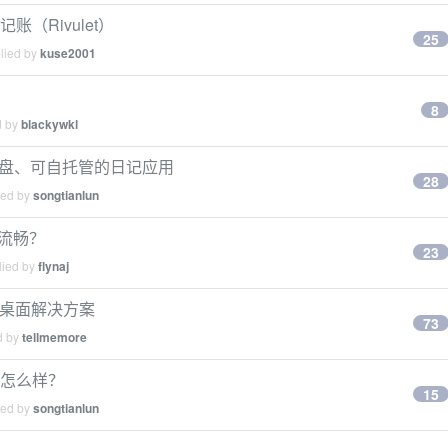
（Rivulet）
25
plied by
kuse2001
8
d by
blackywkl
怡复盘、可自托管的日记应用
28
ied by
songtianlun
 更流畅？
23
lied by
flynaj
远程桌面解决方案
73
d by
tellmemore
工具怎么样？
15
ied by
songtianlun