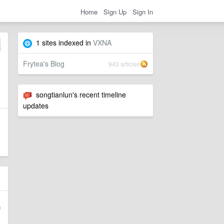
Home
Sign Up
Sign In
1 sites indexed in
VXNA
Frytea's Blog
943 articles
songtianlun's recent timeline
updates