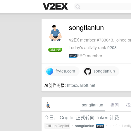
songtianlun
V2EX member #733043, joined on
Today's activity rank
9203
ONLINE
PRO member
PRO
frytea.com
songtianlun
AI创作阁楼:
https://ailoft.net
songtianlun
提问
技
今日， Copilot 正式转向 Token 计费
GitHub Copilot
•
songtianlun
•
Jun 2
• Lastly
PRO