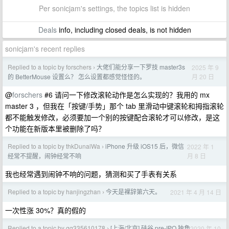
Per sonicjam's settings, the topics list is hidden
Deals
info, including closed deals, is not hidden
sonicjam's recent replies
Replied to a topic by forschers
大佬们能分享一下罗技 master3s
2025 年 9
›
月 20 日
的 BetterMouse 设置么？ 怎么设置都感觉怪怪的。
@
forschers
#6 请问一下修改滚轮动作是怎么实现的？我用的 mx
master 3 ，但我在「按键/手势」那个 tab 里滑动中键滚轮和拇指滚轮
都不能触发修改，必须要加一个别的按键配合滚轮才可以修改，是这
个功能在新版本里被删除了吗？
Replied to a topic by thkDunalWa
iPhone 升级 iOS15 后，微信
2022 年 1
›
月 8 日
经常不提醒，闹钟经常不响
我也经常遇到闹钟不响的问题，猜测和买了手表有关系
Replied to a topic by hanjingzhan
今天是裸辞第六天。
2021 年 4 月 14 日
›
一次性涨 30%？真的假的
Replied to a topic by gg335610178
[上海/北京] 硅谷 pre-IPO 独角
2020 年 10
›