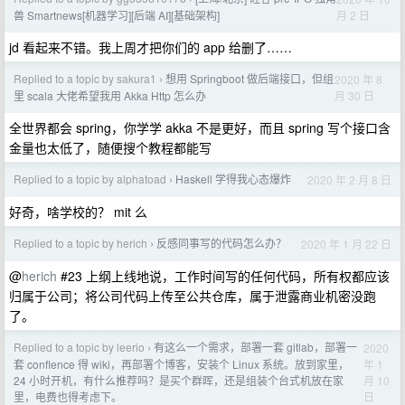
月 2 日
兽 Smartnews[机器学习][后端 AI][基础架构]
jd 看起来不错。我上周才把你们的 app 给删了……
Replied to a topic by sakura1
想用 Springboot 做后端接口，但组
2020 年 8
›
月 30 日
里 scala 大佬希望我用 Akka Http 怎么办
全世界都会 spring，你学学 akka 不是更好，而且 spring 写个接口含
金量也太低了，随便搜个教程都能写
Replied to a topic by alphatoad
Haskell 学得我心态爆炸
2020 年 2 月 8 日
›
好奇，啥学校的？ mit 么
Replied to a topic by herich
反感同事写的代码怎么办？
2020 年 1 月 22 日
›
@
herich
#23 上纲上线地说，工作时间写的任何代码，所有权都应该
归属于公司；将公司代码上传至公共仓库，属于泄露商业机密没跑
了。
Replied to a topic by leerio
有这么一个需求，部署一套 gitlab，部署一
2020
›
年 1
套 conflence 得 wiki，再部署个博客，安装个 Linux 系统。放到家里，
月 10
24 小时开机，有什么推荐吗？是买个群晖，还是组装个台式机放在家
日
里，电费也得考虑下。