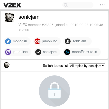
sonicjam
V2EX member #26395, joined on 2012-09-06 19:06:48
+08:00
monofish
jamonline
sonicjam_
jamonline
sonicjam
monoFish#1215
Switch topics list