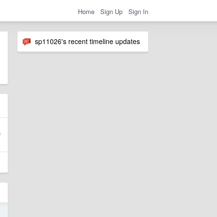
Home
Sign Up
Sign In
sp11026's recent timeline updates
4