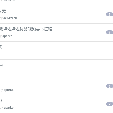
SkYouth
时无
5
 by
aerAzLNE
月云盘赠哔哩哔哩优酷视频喜马拉雅
1
by
sparke
次
动
2
 by
sparke
8
2
 by
sparke