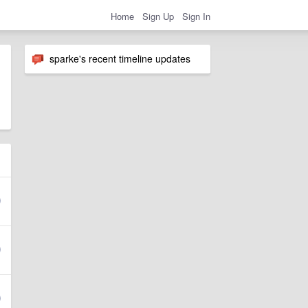
Home
Sign Up
Sign In
sparke's recent timeline updates