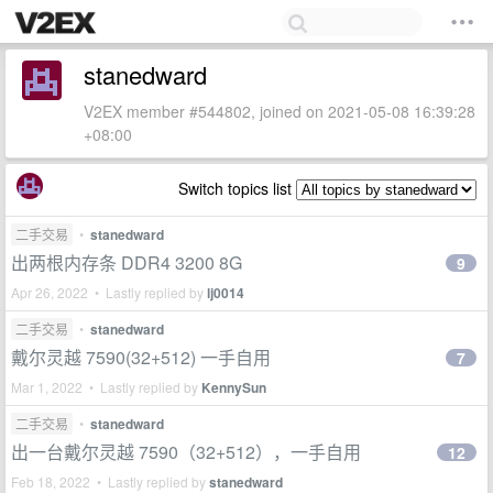
stanedward
V2EX member #544802, joined on 2021-05-08 16:39:28
+08:00
Switch topics list
二手交易
•
stanedward
出两根内存条 DDR4 3200 8G
9
Apr 26, 2022 • Lastly replied by
lj0014
二手交易
•
stanedward
戴尔灵越 7590(32+512) 一手自用
7
Mar 1, 2022 • Lastly replied by
KennySun
二手交易
•
stanedward
出一台戴尔灵越 7590（32+512），一手自用
12
Feb 18, 2022 • Lastly replied by
stanedward