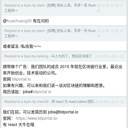
Replied to a topic by starit
[招聘] 坐标上海，寻求一名 Rust
2019 年 10 月 17
›
日
工程师～
@
huachuang20
有在问的
Replied to a topic by starit
[招聘] 坐标上海，寻求一名 Rust
2019 年 10 月 17
›
日
工程师～
或者留言 /私信我～～
Replied to a topic by kaibing
马上大四了，想玩区块链了
2018 年 5 月 21 日
›
顺带做个广告：我们团队的成员 2015 年就在区块链行业里，最近出
来开始创业，技术驱动的公司。
官网
bitportal.io
如果有兴趣，可以来和我们谈一谈对区块链的理解和愿景。
简历请投：jobs#
bitportal.io
Replied to a topic by chen26
求 react 与 react native 团队
2018 年 5 月 21 日
›
我们在招，可以发简历到
jobs@bitportal.io
官网：
https://www.bitportal.io/
有 react 大牛在哦