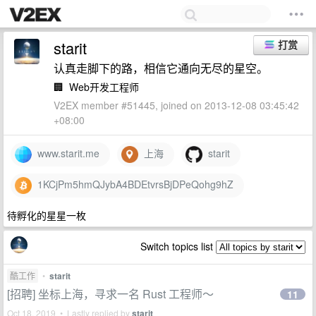
starit
打赏
认真走脚下的路，相信它通向无尽的星空。
🏢
Web开发工程师
V2EX member #51445, joined on 2013-12-08 03:45:42
+08:00
www.starit.me
上海
starit
1KCjPm5hmQJybA4BDEtvrsBjDPeQohg9hZ
待孵化的星星一枚
Switch topics list
酷工作
•
starit
[招聘] 坐标上海，寻求一名 Rust 工程师～
11
Oct 18, 2019 • Lastly replied by
starit