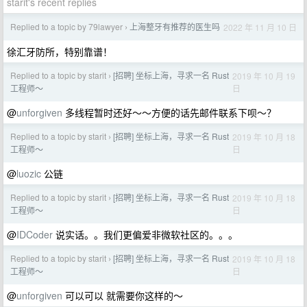
starit's recent replies
Replied to a topic by 79lawyer
上海整牙有推荐的医生吗
2022 年 11 月 10 日
›
徐汇牙防所，特别靠谱！
Replied to a topic by starit
[招聘] 坐标上海，寻求一名 Rust
2019 年 10 月 19
›
日
工程师～
@
unforgiven
多线程暂时还好～～方便的话先邮件联系下呗～？
Replied to a topic by starit
[招聘] 坐标上海，寻求一名 Rust
2019 年 10 月 18
›
日
工程师～
@
luozic
公链
Replied to a topic by starit
[招聘] 坐标上海，寻求一名 Rust
2019 年 10 月 18
›
日
工程师～
@
IDCoder
说实话。。我们更偏爱非微软社区的。。。
Replied to a topic by starit
[招聘] 坐标上海，寻求一名 Rust
2019 年 10 月 18
›
日
工程师～
@
unforgiven
可以可以 就需要你这样的～