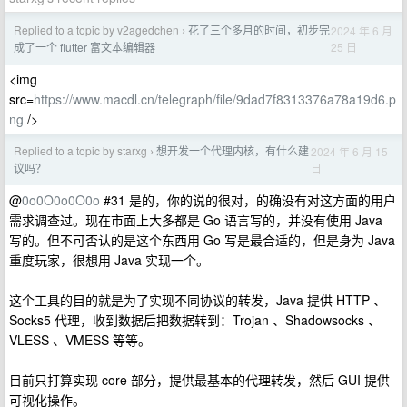
Replied to a topic by v2agedchen
花了三个多月的时间，初步完
2024 年 6 月
›
25 日
成了一个 flutter 富文本编辑器
<img
src=
https://www.macdl.cn/telegraph/file/9dad7f8313376a78a19d6.p
ng
/>
Replied to a topic by starxg
想开发一个代理内核，有什么建
2024 年 6 月 15
›
日
议吗？
@
0o0O0o0O0o
#31 是的，你的说的很对，的确没有对这方面的用户
需求调查过。现在市面上大多都是 Go 语言写的，并没有使用 Java
写的。但不可否认的是这个东西用 Go 写是最合适的，但是身为 Java
重度玩家，很想用 Java 实现一个。
这个工具的目的就是为了实现不同协议的转发，Java 提供 HTTP 、
Socks5 代理，收到数据后把数据转到：Trojan 、Shadowsocks 、
VLESS 、VMESS 等等。
目前只打算实现 core 部分，提供最基本的代理转发，然后 GUI 提供
可视化操作。