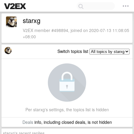
starxg
V2EX member #498894, joined on 2020-07-13 11:08:05
+08:00
Switch topics list
Per starxg's settings, the topics list is hidden
Deals
info, including closed deals, is not hidden
starxg's recent replies