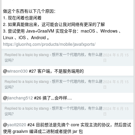
做这个东西有以下几个原因：
1. 现在闲着也是闲着
2. 如果真能做出来，这可能会让我对网络有更深的了解
3. 尝试使用 Java+GraalVM 实现全平台：macOS 、Windows 、
Linux 、iOS 、Android 。
https://gluonhq.com/products/mobile/javafxports/
Replied to a topic by starxg
想开发一个代理内核，有什么建
2024 年 6 月 15
›
日
议吗？
@
winson030
#27 客户端，不是服务端用的
Replied to a topic by starxg
想开发一个代理内核，有什么建
2024 年 6 月 15
›
日
议吗？
@
jianchang512
#26 搞了,,,会咋样....
Replied to a topic by starxg
想开发一个代理内核，有什么建
2024 年 6 月 15
›
日
议吗？
@
yaott2020
#24 目前想法是先搞个 core 实现主流的协议，然后尝试
使用 graalvm 编译成二进制或者提供 jar 包