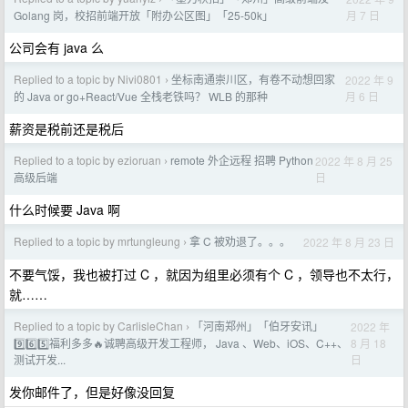
月 7 日
Golang 岗，校招前端开放「附办公区图」「25-50k」
公司会有 java 么
Replied to a topic by Nivi0801
坐标南通崇川区，有卷不动想回家
2022 年 9
›
月 6 日
的 Java or go+React/Vue 全栈老铁吗？ WLB 的那种
薪资是税前还是税后
Replied to a topic by ezioruan
remote 外企远程 招聘 Python
2022 年 8 月 25
›
日
高级后端
什么时候要 Java 啊
Replied to a topic by mrtungleung
拿 C 被劝退了。。。
2022 年 8 月 23 日
›
不要气馁，我也被打过 C ，就因为组里必须有个 C ，领导也不太行，
就……
Replied to a topic by CarlisleChan
「河南郑州」「伯牙安讯」
2022 年
›
8 月 18
9️⃣6️⃣5️⃣福利多多🔥诚聘高级开发工程师， Java 、Web、iOS、C++、
日
测试开发...
发你邮件了，但是好像没回复