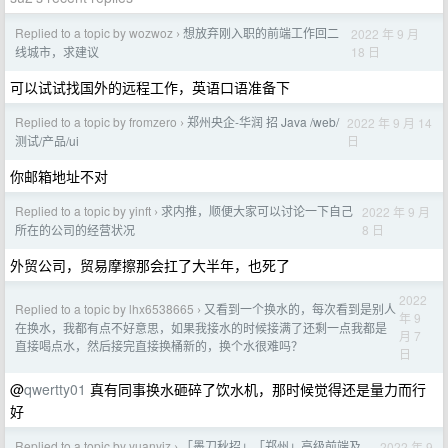
Replied to a topic by wozwoz
想放弃刚入职的前端工作回二
2022 年 9 月
›
18 日
线城市，求建议
可以试试找国外的远程工作，英语口语准备下
Replied to a topic by fromzero
郑州央企-华润 招 Java /web/
2022 年 9 月 14
›
日
测试/产品/ui
你邮箱地址不对
Replied to a topic by yinft
求内推，顺便大家可以讨论一下自己
2022 年 9 月
›
8 日
所在的公司的经营状况
外贸公司，贸易摩擦那会扛了大半年，也死了
2022
Replied to a topic by lhx6538665
又看到一个换水的，每次看到是别人
›
年 9
在换水，我都有点不好意思，如果我接水的时候接满了还剩一点我都是
月 7
直接喝点水，然后接完直接换桶新的，换个水很难吗？
日
@
qwertty01
真有同事换水砸碎了饮水机，那时候觉得还是量力而行
好
Replied to a topic by yuanyiz
「墨刀秋招」「郑州」高级前端及
2022 年 9
›