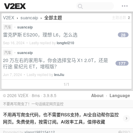
V2EX
suancaip
全部主题
主题总数
2
›
›
汽车
•
suancaip
雷克萨斯 ES200，理想 L6，怎么选
28
Sep 16, 2024 • Lastly replied by
longfei210
汽车
•
suancaip
20 万左右的家用车，你会选择宝马 X1 2.0T，还是
177
行途 星纪元 ET，增程版？
Jun 7, 2024 • Lastly replied by
leoJiu
1/1
© 2026 V2EX · 8ms · 3.9.8.5
About
·
Language
不要再写爬虫了！一句话搞定网页监控
不用再写爬虫代码，也不需要RSS支持，AI全自动帮你监控
›
网页。免费使用，按需订阅。AI效率工具，值得收藏
Promoted by
xjiang1982154112
PRO