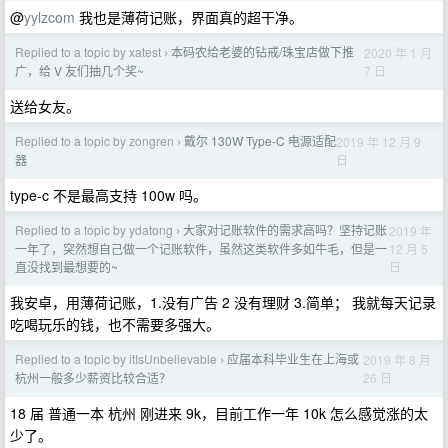
@
yylzcom
我也是薄荷记账，界面真的超干净。
Replied to a topic by xatest
本码农给老婆的钻戒/珠宝店做下推
2020 年 1 月
›
7 日
广，给 V 友们抽几个奖~
送给女友。
Replied to a topic by zongren
戴尔 130W Type-C 电源适配
2019 年 12 月 9
›
日
器
type-c 不是最高支持 100w 吗。
Replied to a topic by ydatong
大家对记账软件的需求高吗？坚持记账
2019 年
›
12 月 5
一年了，突然想自己做一个记账软件，虽然这类软件多如牛毛，但是一
日
直没找到最想要的~
我安卓，用薄荷记账，1.没有广告 2 没有理财 3.简单； 我就每天记录
吃喝玩乐的钱，也不需要多强大。
Replied to a topic by itIsUnbelievable
应届本科毕业生在上海或
2019 年 8 月
›
26 日
杭州一般多少薪资比较合适？
18 届 普通一本 杭州 刚进来 9k，目前工作一年 10k 怎么感觉涨的太
少了。