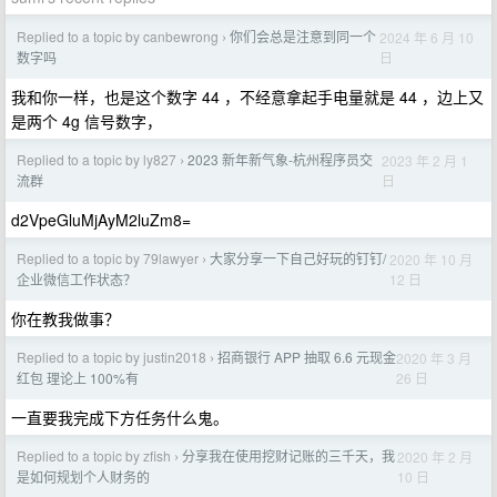
Replied to a topic by canbewrong
你们会总是注意到同一个
2024 年 6 月 10
›
日
数字吗
我和你一样，也是这个数字 44 ，不经意拿起手电量就是 44 ，边上又
是两个 4g 信号数字，
Replied to a topic by ly827
2023 新年新气象-杭州程序员交
2023 年 2 月 1
›
日
流群
d2VpeGluMjAyM2luZm8=
Replied to a topic by 79lawyer
大家分享一下自己好玩的钉钉/
2020 年 10 月
›
12 日
企业微信工作状态？
你在教我做事？
Replied to a topic by justin2018
招商银行 APP 抽取 6.6 元现金
2020 年 3 月
›
26 日
红包 理论上 100%有
一直要我完成下方任务什么鬼。
Replied to a topic by zfish
分享我在使用挖财记账的三千天，我
2020 年 2 月
›
10 日
是如何规划个人财务的