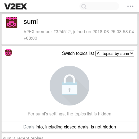
sumi
V2EX member #324512, joined on 2018-06-25 08:58:04
+08:00
Switch topics list
Per sumi's settings, the topics list is hidden
Deals
info, including closed deals, is not hidden
sumi's recent replies