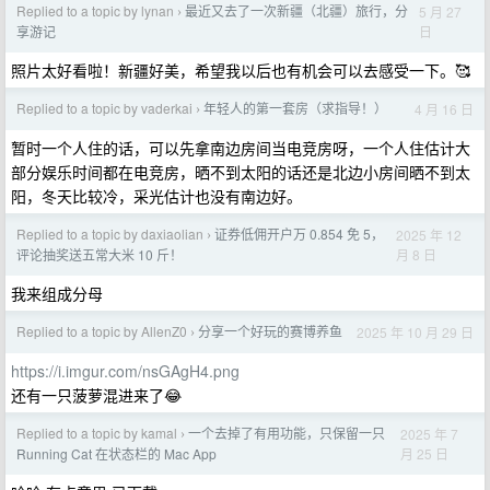
Replied to a topic by lynan
最近又去了一次新疆（北疆）旅行，分
5 月 27
›
日
享游记
照片太好看啦！新疆好美，希望我以后也有机会可以去感受一下。🥰
Replied to a topic by vaderkai
年轻人的第一套房（求指导！）
4 月 16 日
›
暂时一个人住的话，可以先拿南边房间当电竞房呀，一个人住估计大
部分娱乐时间都在电竞房，晒不到太阳的话还是北边小房间晒不到太
阳，冬天比较冷，采光估计也没有南边好。
Replied to a topic by daxiaolian
证券低佣开户万 0.854 免 5，
2025 年 12
›
月 8 日
评论抽奖送五常大米 10 斤！
我来组成分母
Replied to a topic by AllenZ0
分享一个好玩的赛博养鱼
2025 年 10 月 29 日
›
https://i.imgur.com/nsGAgH4.png
还有一只菠萝混进来了😂
Replied to a topic by kamal
一个去掉了有用功能，只保留一只
2025 年 7
›
月 25 日
Running Cat 在状态栏的 Mac App