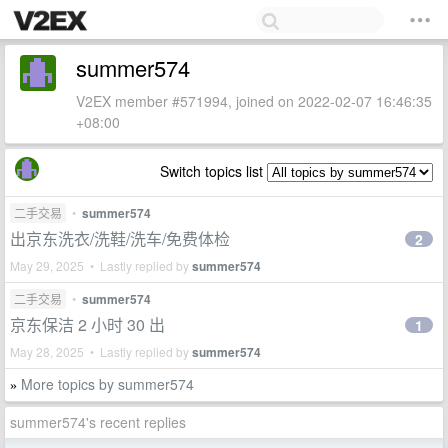
summer574
V2EX member #571994, joined on 2022-02-07 16:46:35
+08:00
Switch topics list
二手交易
•
summer574
出京东洗衣/洗鞋/洗车/免费体检
2
May 29, 2025 • Lastly replied by
summer574
二手交易
•
summer574
京东保洁 2 小时 30 出
1
May 28, 2025 • Lastly replied by
summer574
More topics by summer574
»
summer574's recent replies