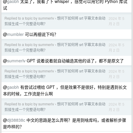
@
gaobh
太菜了，我看了下 whisper ，感觉可以用它的 Python 库试
试
Replied to a topic by summerlv
想问下如何将 srt 字幕文本自动
2024 年 5
›
月 2 日
剪接生成一个完整语句啊？
@
mumbler
可以再细说下吗？
Replied to a topic by summerlv
想问下如何将 srt 字幕文本自动
2024 年 5
›
月 2 日
剪接生成一个完整语句啊？
@
summerlv
GPT 说着说着就自动编造其他的话了，都不是原文了
Replied to a topic by summerlv
想问下如何将 srt 字幕文本自动
2024 年 5
›
月 2 日
剪接生成一个完整语句啊？
@
gaobh
有尝试过喂给 GPT ，但是效果不是很好，特别是遇到长文
本的时候，工作流是什么啊
Replied to a topic by summerlv
想问下如何将 srt 字幕文本自动
2024 年 5
›
月 2 日
剪接生成一个完整语句啊？
@
dji38838c
中文的思路是怎么弄啊？是用到啥库吗，或者解析步骤
是咋样的？