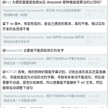
@
lrvy
大模型基建是指类似在 deepseek 那种做底层算法的公司吗？
Replied to a topic by summerlv
有没有 Flink 比较会的前辈？
2024 年 11 月
›
8 日
想请教问题（有偿）
留下 vx 我➕，有偿有偿的，是自己遇到的需求，真的不难，做过实际
开发的会觉得不难
Replied to a topic by summerlv
Vant 组件库 Uploader 组件预
2024 年 8 月
›
29 日
览时显示原文件名字
@
xuxuxu123
主要是不能获取到它的名字
Replied to a topic by summerlv
想问下如何将 srt 字幕文本自动
2024 年 5
›
月 2 日
剪接生成一个完整语句啊？
@
XCFOX
剪映，用的剪映的智能字幕识别，识别出来的其实还蛮准确
的， 但是就是因为对话形式的字幕，导致有些单词不能成句，然后就
需要手动调，感觉比较麻烦，所以想着能不能解析下 srt 文本，然后
能够自动调整下成句
Replied to a topic by summerlv
想问下如何将 srt 字幕文本自动
2024 年 5
›
月 2 日
剪接生成一个完整语句啊？