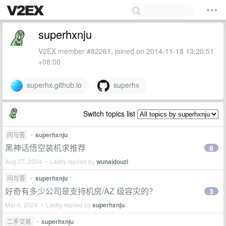
superhxnju
V2EX member #82261, joined on 2014-11-18 13:20:51
+08:00
superhx.github.io
superhx
Switch topics list
问与答
•
superhxnju
黑神话悟空装机求推荐
8
Aug 27, 2024 • Lastly replied by
wunaidouzi
问与答
•
superhxnju
好奇有多少公司是支持机房/AZ 级容灾的？
3
Mar 6, 2024 • Lastly replied by
superhxnju
二手交易
•
superhxnju