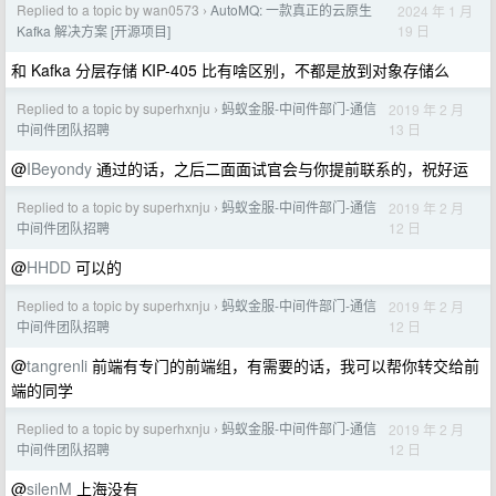
Replied to a topic by wan0573
AutoMQ: 一款真正的云原生
2024 年 1 月
›
19 日
Kafka 解决方案 [开源项目]
和 Kafka 分层存储 KIP-405 比有啥区别，不都是放到对象存储么
Replied to a topic by superhxnju
蚂蚁金服-中间件部门-通信
2019 年 2 月
›
13 日
中间件团队招聘
@
IBeyondy
通过的话，之后二面面试官会与你提前联系的，祝好运
Replied to a topic by superhxnju
蚂蚁金服-中间件部门-通信
2019 年 2 月
›
12 日
中间件团队招聘
@
HHDD
可以的
Replied to a topic by superhxnju
蚂蚁金服-中间件部门-通信
2019 年 2 月
›
12 日
中间件团队招聘
@
tangrenli
前端有专门的前端组，有需要的话，我可以帮你转交给前
端的同学
Replied to a topic by superhxnju
蚂蚁金服-中间件部门-通信
2019 年 2 月
›
12 日
中间件团队招聘
@
silenM
上海没有