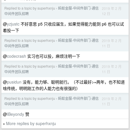
Replied to a topic by superhxnju
蚂蚁金服-中间件部门-通信
2019 年 2 月
›
12 日
中间件团队招聘
@
yzjustc
不好意思 p5 只收应届生，如果觉得能力能到 p6 也可以试
着投一下
Replied to a topic by superhxnju
蚂蚁金服-中间件部门-通信
2019 年 2 月
›
11 日
中间件团队招聘
@
codecrash
实习也可以投，麻烦注明一下
Replied to a topic by superhxnju
蚂蚁金服-中间件部门-通信
2019 年 2 月
›
11 日
中间件团队招聘
@
pusidun
没有，能力够、聪明就行。（不过最好>=两年，也不知道
啥传统，明明刚工作的人能力也有很强的）
Replied to a topic by superhxnju
蚂蚁金服-中间件部门-通信
2019 年 2 月
›
11 日
中间件团队招聘
@
IBeyondy
赞
More replies by superhxnju
»