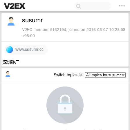
susumr
V2EX member #162194, joined on 2016-03-07 10:28:58
+08:00
www.susumr.cc
深圳砖厂
Switch topics list