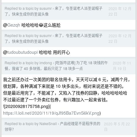
Replied to a topic by susumr
来了，🎅圣诞老人派圣诞帽子
2020 年 12 月
›
22 日
了，快来生成你的圣诞头像
@
Gezqh
哈哈哈哈😂这么尴尬
Replied to a topic by susumr
来了，🎅圣诞老人派圣诞帽子
2020 年 12 月
›
22 日
了，快来生成你的圣诞头像
@
tudoubutudoupi
哈哈哈 用的开心
Replied to a topic by imdong
[吃饭咋这难] 为了吃 18 块钱的午
2020 年 11
›
月 19 日
餐，我省了 40 多块钱，最后只花了 18 块多一点
我之前还办过一次美团的联名信用卡，天天可以减 6 元，减两个月，
很划算，各种满减下来就是 10 块多出头，相对来说还是不错的。
但是最近用完了，不能减了，又陷入了找券的囧静，哈哈哈哈哈哈
不过最近建了一个外卖红包券，有兴趣加入一起来省钱。
![20200928175758.png](
https://i.loli.net/2020/11/19/qJf95Ba7EvnS6kV.png
)
Replied to a topic by NakeSnail
产品经理是不是程序员的
2020 年 5 月 22
›
日
领导？