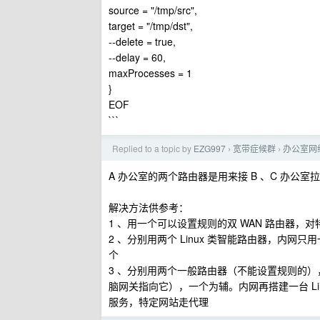
source = "/tmp/src",
target = "/tmp/dst",
--delete = true,
--delay = 60,
maxProcesses = 1
}
EOF
```
Replied to a topic by
EZG997
宽带症候群
办公室网
›
›
A 办公室的两个路由器是用来接 B 、C 办公室
解决方法供参考：
1 、用一个可以设置规则的双 WAN 路由器，对特定
2 、分别用两个 Linux 类智能路由器，内网
个
3 、分别用两个一般路由器（不能设置规则的
脑网关指向它），一个为辅。内网再搭建一台 Lin
服务，特定网站走代理