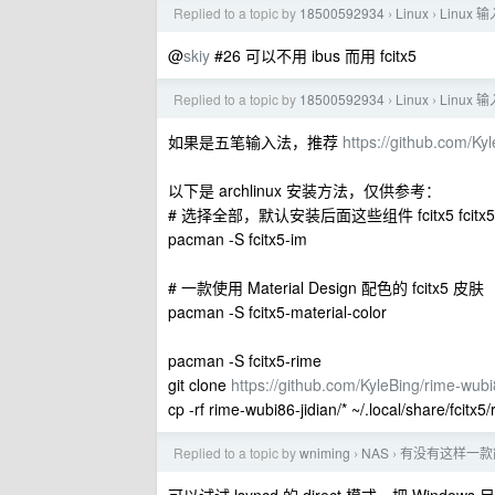
Replied to a topic by
18500592934
Linux
Linux
›
›
@
skiy
#26 可以不用 ibus 而用 fcitx5
Replied to a topic by
18500592934
Linux
Linux
›
›
如果是五笔输入法，推荐
https://github.com/Ky
以下是 archlinux 安装方法，仅供参考：
# 选择全部，默认安装后面这些组件 fcitx5 fcitx5-gtk fci
pacman -S fcitx5-im
# 一款使用 Material Design 配色的 fcitx5 皮肤
pacman -S fcitx5-material-color
pacman -S fcitx5-rime
git clone
https://github.com/KyleBing/rime-wubi8
cp -rf rime-wubi86-jidian/* ~/.local/share/fcitx5/
Replied to a topic by
wniming
NAS
有没有这样一款能在
›
›