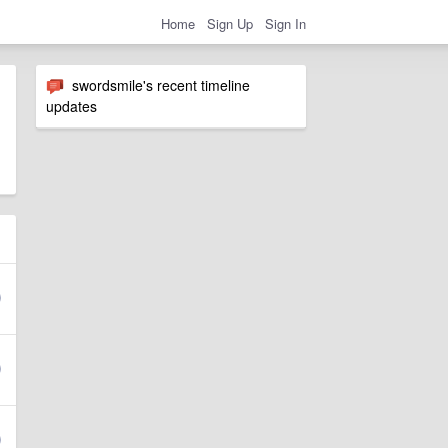
Home
Sign Up
Sign In
swordsmile's recent timeline
updates