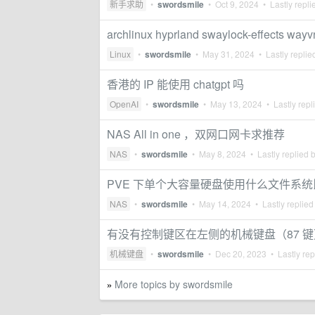
新手求助
•
swordsmile
•
Oct 9, 2024
• Lastly repli
archlinux hyprland swaylock-effects 
Linux
•
swordsmile
•
May 31, 2024
• Lastly replie
香港的 IP 能使用 chatgpt 吗
OpenAI
•
swordsmile
•
May 13, 2024
• Lastly repl
NAS All in one ，双网口网卡求推荐
NAS
•
swordsmile
•
May 8, 2024
• Lastly replied 
PVE 下单个大容量硬盘使用什么文件系
NAS
•
swordsmile
•
May 14, 2024
• Lastly replied
有没有控制键区在左侧的机械键盘（87 键
机械键盘
•
swordsmile
•
Dec 20, 2023
• Lastly rep
More topics by swordsmile
»