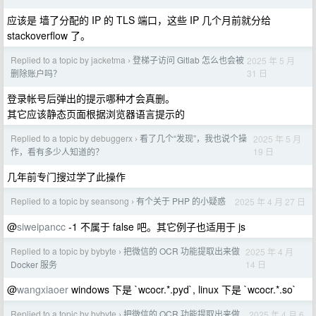
应该是 墙了分配的 IP 的 TLS 端口，这些 IP 几个月前就分给
stackoverflow 了。
Replied to a topic by jacketma
登梯子访问 Gitlab 怎么也会被
2025 年 5 月
›
31 日
删除账户吗？
登录帐号后弹出的提示哪种才会真删。
其它应该静态页面根据浏览器语言提示的
Replied to a topic by debuggerx
看了几个“发现”，我也说个操
2025 年 5 月
›
19 日
作，看有多少人知道的？
几年前专门搜过学了此操作
Replied to a topic by seansong
有个关于 PHP 的小疑惑
2025 年 4 月 27 日
›
@
siweipancc
-1 不属于 false 吧。其它例子也适用于 js
Replied to a topic by bybyte
把微信的 OCR 功能提取出来做
2025 年 4 月
›
14 日
Docker 服务
@
wangxiaoer
windows 下是 `wcocr.*.pyd`, linux 下是 `wcocr.*.so`
Replied to a topic by bybyte
把微信的 OCR 功能提取出来做
2025 年 4 月 6
›