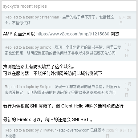
sycxyc's recent replies
Replied to a topic by csfreshman
最新的帖子点不开了，包括我这
5 月 26
›
日
个，不信你试试
AMP 页面还可以
https://www.v2ex.com/amp/t/1215680
浏览
1 月
Replied to a topic by Smipto
发现一个非常诡异的证书事情，阿里云专
›
16
家也没搞定，明明配置正确的但访问除了谷歌以外浏览器都无法访问
日
推测是链路上有防火墙拦了这个域名。
可以在服务器上不绕任何外部网关访问此域名测试下
1 月
Replied to a topic by Smipto
发现一个非常诡异的证书事情，阿里云专
›
15
家也没搞定，明明配置正确的但访问除了谷歌以外浏览器都无法访问
日
看行为像根据 SNI 屏蔽了，但 Client Hello 特殊的话可能被放行
最新的 Firefox 可以，稍旧的还是会 SNI RST 。
Replied to a topic by villivateur
stackoverflow.com 已经基本
2025 年 9 月 10
›
日
上被墙