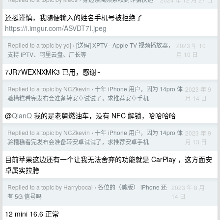
›
还挺谨慎，我随便输入的姓名手机号被拒绝了
https://i.imgur.com/ASVDT7I.jpeg
Replied to a topic by ydj
[送码] XPTV - Apple TV 视频播放器，
2023 年 10
›
月 10 日
支持 IPTV、阿里云盘、厂长等
7JR7WEXNXMK3 已用，感谢~
Replied to a topic by NCZkevin
十年 iPhone 用户，因为 14pro 体
2023 年 9
›
月 14 日
验槽糕看完发布会准备转安卓试试了，求推荐安卓手机
@
QlanQ
我的是老舅燃油车，没有 NFC 解锁，哈哈哈哈
Replied to a topic by NCZkevin
十年 iPhone 用户，因为 14pro 体
2023 年 9
›
月 13 日
验槽糕看完发布会准备转安卓试试了，求推荐安卓手机
目前苹果这边还有一个让我无法舍弃的功能就是 CarPlay ，这方面安
卓属实拉胯
Replied to a topic by Harrybocai
各位的（美版） iPhone 还
2023 年 8 月
›
14 日
有 5G 信号吗
12 mini 16.6 正常