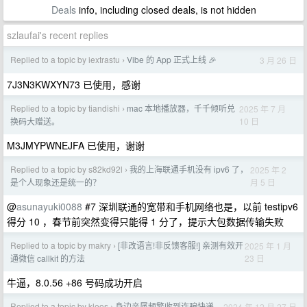
Deals
info, including closed deals, is not hidden
szlaufai's recent replies
Replied to a topic by iextrastu
Vibe 的 App 正式上线 🎉
3 月 26 日
›
7J3N3KWXYN73 已使用，感谢
Replied to a topic by tiandishi
mac 本地播放器，千千倾听兑
2025 年 7 月
›
10 日
换码大赠送。
M3JMYPWNEJFA 已使用，谢谢
Replied to a topic by s82kd92l
我的上海联通手机没有 ipv6 了，
2025 年 2
›
月 5 日
是个人现象还是统一的？
@
asunayuki0088
#7 深圳联通的宽带和手机网络也是，以前 testipv6
得分 10 ，春节前突然变得只能得 1 分了，提示大包数据传输失败
Replied to a topic by makry
[非改语言!非反馈客服!] 亲测有效开
2025 年 1 月
›
23 日
通微信 callkit 的方法
牛逼，8.0.56 +86 号码成功开启
Replied to a topic by kleos
身边亲属频繁收到诈骗快递
2024 年 12 月 27 日