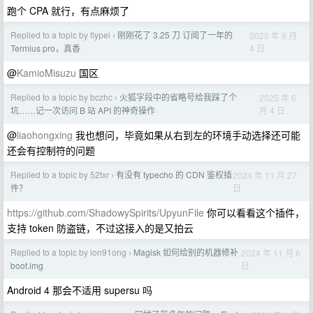
跑个 CPA 就行，有点麻烦了
Replied to a topic by flypei
刚刚花了 3.25 刀 订阅了一年的
2025 年 6 月
›
4 日
Termius pro，真香
@
KamioMisuzu
国区
Replied to a topic by bczhc
火狐字段中的省略号给我踩了个
2025 年 6
›
月 4 日
坑……记一次访问 B 站 API 的神奇操作
@
liaohongxing
我也想问，毕竟如果从右到左的环境手动选择还可能
还会有控制符的问题
Replied to a topic by 52txr
有没有 typecho 的 CDN 鉴权插
2024 年 11 月 27
›
日
件？
https://github.com/ShadowySpirits/UpyunFile
你可以看看这个插件，
支持 token 防盗链，不过这接入的是又拍云
Replied to a topic by lon91ong
Magisk 如何给别的机器修补
2024 年 11 月 6
›
日
boot.img
Android 4 那会不适用 supersu 吗