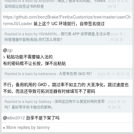
Replied to a topic by airycanon
困扰了我多年的问题， Firefox
2024 年 4 月
›
29 日
如何绕过自签证书的检查
https://github.com/benzBrake/FirefoxCustomize/tree/master/userCh
romeJS/Loader
装上这个 UC 环境就行，自带签名绕过
Replied to a topic by YGHMXFAL
银行类 APP 自带键盘,无法从密
2024 年 1
›
月 26 日
码管理器中复制/粘贴,你们怎么将就?
@
zjp
> 粘贴功能不需要输入法的
有的密码框不让长按，弹不出粘贴
Replied to a topic by kaibanana
大家有在用 GKD 吗？
2023 年 11 月 21 日
›
不行，备用机用的 GKD ，跳过率不如主力的 大圣净化，跳过速度也
不如，而且还导致可拓浏览器有时候填写不了密码
Replied to a topic by Salticey
深圳这边有什么便宜好用的宽带
2023 年 10
›
月 24 日
吗？最好带手机卡融合的那种。
@
aibo2012
劲享不是下架了吗
More replies by tammy
»