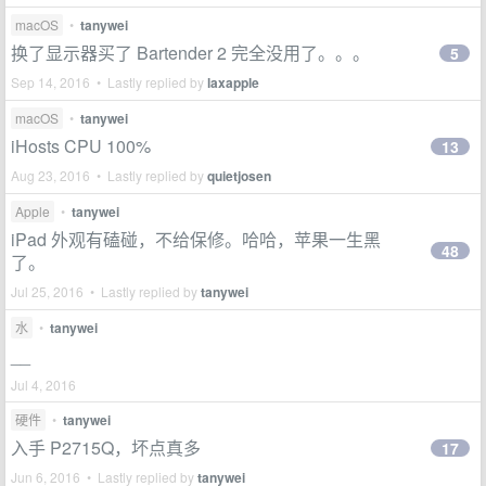
macOS
•
tanywei
换了显示器买了 Bartender 2 完全没用了。。。
5
Sep 14, 2016 • Lastly replied by
laxapple
macOS
•
tanywei
iHosts CPU 100%
13
Aug 23, 2016 • Lastly replied by
quietjosen
Apple
•
tanywei
iPad 外观有磕碰，不给保修。哈哈，苹果一生黑
48
了。
Jul 25, 2016 • Lastly replied by
tanywei
水
•
tanywei
__
Jul 4, 2016
硬件
•
tanywei
入手 P2715Q，坏点真多
17
Jun 6, 2016 • Lastly replied by
tanywei