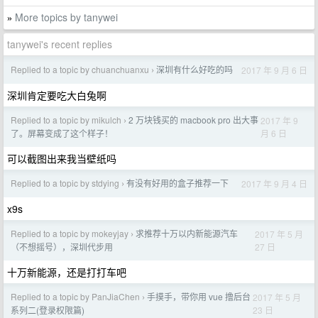
More topics by tanywei
»
tanywei's recent replies
Replied to a topic by chuanchuanxu
深圳有什么好吃的吗
2017 年 9 月 6 日
›
深圳肯定要吃大白兔啊
Replied to a topic by mikulch
2 万块钱买的 macbook pro 出大事
2017 年 9
›
月 6 日
了。屏幕变成了这个样子！
可以截图出来我当壁纸吗
Replied to a topic by stdying
有没有好用的盒子推荐一下
2017 年 9 月 4 日
›
x9s
Replied to a topic by mokeyjay
求推荐十万以内新能源汽车
2017 年 5 月
›
27 日
（不想摇号），深圳代步用
十万新能源，还是打打车吧
Replied to a topic by PanJiaChen
手摸手，带你用 vue 撸后台
2017 年 5 月
›
23 日
系列二(登录权限篇)