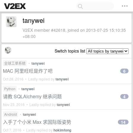
tanywei
V2EX member #42618, joined on 2013-07-25 15:10:35
+08:00
Switch topics list
全球工单系统
•
tanywei
MAC 阿里旺旺是炸了吧
6
Oct 28, 2016 • Lastly replied by
tanywei
Python
•
tanywei
请教 SQLAlchemy 继承问题
4
Nov 23, 2016 • Lastly replied by
tanywei
Android
•
tanywei
入手了个小米 Max 求国际版姿势
14
Oct 7, 2016 • Lastly replied by
hokimfong