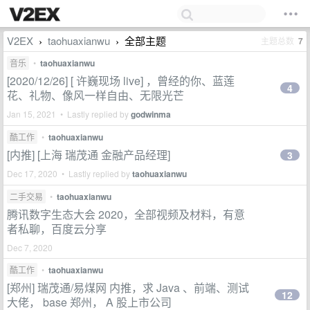
V2EX
taohuaxianwu
全部主题
主题总数
7
›
›
音乐
•
taohuaxianwu
[2020/12/26] [ 许巍现场 live] ，曾经的你、蓝莲
4
花、礼物、像风一样自由、无限光芒
Jan 15, 2021 • Lastly replied by
godwinma
酷工作
•
taohuaxianwu
[内推] [上海 瑞茂通 金融产品经理]
3
Dec 17, 2020 • Lastly replied by
taohuaxianwu
二手交易
•
taohuaxianwu
腾讯数字生态大会 2020，全部视频及材料，有意
者私聊，百度云分享
Dec 7, 2020
酷工作
•
taohuaxianwu
[郑州] 瑞茂通/易煤网 内推，求 Java 、前端、测试
12
大佬， base 郑州， A 股上市公司