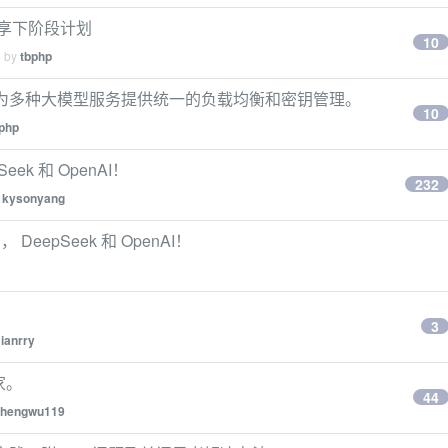
k，分享下阶段计划
10
d by
tbphp
I 网关，为多种大模型服务提供统一的负载均衡和密钥管理。
10
php
eek 和 OpenAI！
232
y
kysonyang
DeepSeek 和 OpenAI！
3
ianrry
大家。
44
zhengwu119