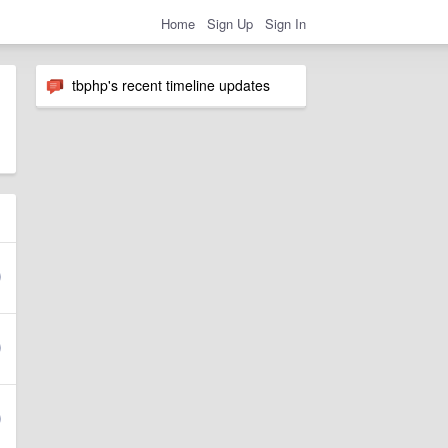
Home
Sign Up
Sign In
tbphp's recent timeline updates