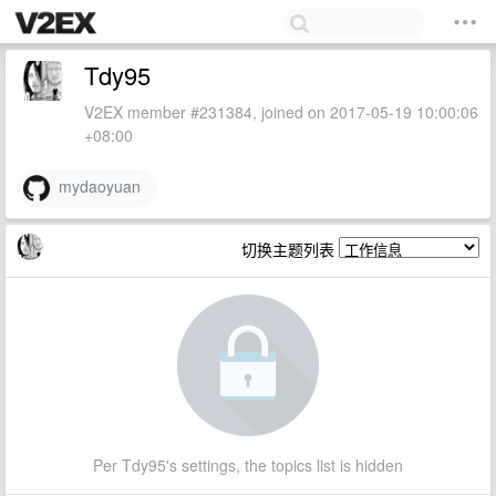
Tdy95
V2EX member #231384, joined on 2017-05-19 10:00:06
+08:00
mydaoyuan
切换主题列表
Per Tdy95's settings, the topics list is hidden