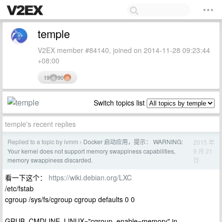
temple
V2EX member #84140, joined on 2014-11-28 09:23:44
+08:00
19
90
Switch topics list
temple's recent replies
Replied to a topic by ivmm
Docker 启动应用，提示： WARNING:
2015 年
›
9 月 21
Your kernel does not support memory swappiness capabilities,
日
memory swappiness discarded.
看一下这个：
https://wiki.debian.org/LXC
/etc/fstab
cgroup /sys/fs/cgroup cgroup defaults 0 0
GRUB_CMDLINE_LINUX="cgroup_enable=memory" in