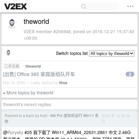
theworld
V2EX member #206948, joined on 2016-12-21 15:37:40
+08:00
Switch topics list
二手交易
•
theworld
[出售] Office 365 家庭版组队开车
2
Mar 12, 2020 • Lastly replied by
lihua
More topics by theworld
»
theworld's recent replies
Replied to a topic by Kalii
M4 Pro 虚拟机运行 Win11 系
2025 年 12 月 29
›
日
统
@
Rorysky
#25 我下载了 Win11_ARM64_22631.2861 中文 2.46G