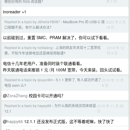
月 7 日
哪些好用的 RSS 阅读器？
inoreader +1
Replied to a topic by JSheilaYB087
MacBook Pro 的 USB-C 接
2020 年 2 月
›
16 日
口接触不良，有什么解决办法？
以前碰到过，重置 SMC、PRAM 解决了，你可以试下看看。
Replied to a topic by no5qiang
上海的网友年末双十二宽带优
2018 年 12
›
月 9 日
惠，不知今年该换电信还是继续用联通?
电信十几年老用户，准备同时装个联通看看。
昨天联通电话来推销 1 元 /月 100M 宽带，今天来装，回头试试看。
Replied to a topic by qiuyun8m
5.1.1 更新了, 有人成功开通了
2018 年 12 月
›
8 日
电信 esim 么?
@
ZoraZhang
校园卡可以开通吗？
Replied to a topic by happy66
为什么我的系统买回来就是
2018 年 11 月 29
›
日
12.1
@
happy66
12.1.1 还没发布正式版，这不等着呢嘛，快了快了