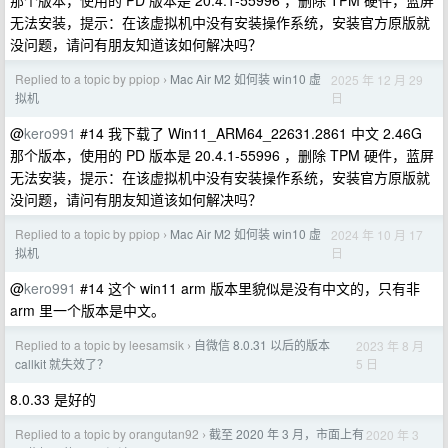
那个版本，使用的 PD 版本是 20.4.1-55996 ，删除 TPM 硬件，蓝屏
无法安装，提示：在该虚拟机中没有安装操作系统，安装官方原版就
没问题，请问有朋友知道该如何解决吗？
Replied to a topic by ppiop
Mac Air M2 如何装 win10 虚
2025 年 12 月 29
›
日
拟机
@
kero991
#14 我下载了 Win11_ARM64_22631.2861 中文 2.46G
那个版本，使用的 PD 版本是 20.4.1-55996 ，删除 TPM 硬件，蓝屏
无法安装，提示：在该虚拟机中没有安装操作系统，安装官方原版就
没问题，请问有朋友知道该如何解决吗？
Replied to a topic by ppiop
Mac Air M2 如何装 win10 虚
2024 年 10 月 17
›
日
拟机
@
kero991
#14 这个 win11 arm 版本里貌似是没有中文的，只有非
arm 里一个版本是中文。
Replied to a topic by leesamsik
自微信 8.0.31 以后的版本
2023 年 8 月
›
5 日
callkit 就失效了？
8.0.33 是好的
Replied to a topic by orangutan92
截至 2020 年 3 月，市面上有
2020 年 3
›