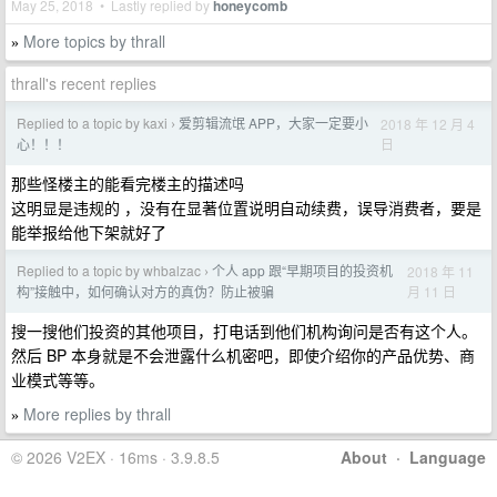
May 25, 2018 • Lastly replied by
honeycomb
More topics by thrall
»
thrall's recent replies
Replied to a topic by kaxi
爱剪辑流氓 APP，大家一定要小
2018 年 12 月 4
›
日
心！！！
那些怪楼主的能看完楼主的描述吗
这明显是违规的 ，没有在显著位置说明自动续费，误导消费者，要是
能举报给他下架就好了
Replied to a topic by whbalzac
个人 app 跟“早期项目的投资机
2018 年 11
›
月 11 日
构”接触中，如何确认对方的真伪？防止被骗
搜一搜他们投资的其他项目，打电话到他们机构询问是否有这个人。
然后 BP 本身就是不会泄露什么机密吧，即使介绍你的产品优势、商
业模式等等。
More replies by thrall
»
© 2026 V2EX · 16ms · 3.9.8.5
About
·
Language