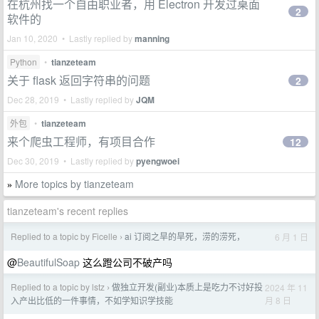
在杭州找一个自由职业者，用 Electron 开发过桌面
2
软件的
Jan 10, 2020 • Lastly replied by
manning
Python
•
tianzeteam
关于 flask 返回字符串的问题
2
Dec 28, 2019 • Lastly replied by
JQM
外包
•
tianzeteam
来个爬虫工程师，有项目合作
12
Dec 30, 2019 • Lastly replied by
pyengwoei
More topics by tianzeteam
»
tianzeteam's recent replies
Replied to a topic by Ficelle
ai 订阅之旱的旱死，涝的涝死，
6 月 1 日
›
@
BeautifulSoap
这么蹬公司不破产吗
Replied to a topic by lstz
做独立开发(副业)本质上是吃力不讨好投
2024 年 11
›
月 8 日
入产出比低的一件事情，不如学知识学技能