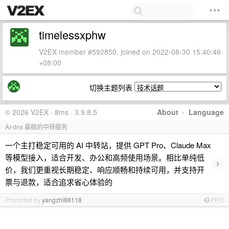
timelessxphw
V2EX member #592850, joined on 2022-08-30 15:40:46
+08:00
切换主题列表
© 2026 V2EX · 8ms · 3.9.8.5
About
·
Language
AI-dns 最稳的中转服务
一个主打稳定可用的 AI 中转站，提供 GPT Pro、Claude Max
等模型接入，适合开发、办公和高频使用场景。相比单纯低
›
价，我们更重视长期稳定、响应顺畅和持续可用，并支持开
票与退款，适合追求省心体验的
Promoted by
yangzhi88118
PRO