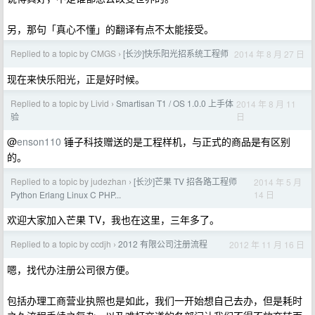
另，那句「真心不懂」的翻译有点不太能接受。
Replied to a topic by CMGS
[长沙]快乐阳光招系统工程师
2014 年 8 月 27 日
›
现在来快乐阳光，正是好时候。
Replied to a topic by Livid
Smartisan T1 / OS 1.0.0 上手体
2014 年 8 月 11
›
日
验
@
enson110
锤子科技赠送的是工程样机，与正式的商品是有区别
的。
Replied to a topic by judezhan
[长沙]芒果 TV 招各路工程师
2014 年 5 月
›
14 日
Python Erlang Linux C PHP...
欢迎大家加入芒果 TV，我也在这里，三年多了。
Replied to a topic by ccdjh
2012 有限公司注册流程
2012 年 11 月 16 日
›
嗯，找代办注册公司很方便。
包括办理工商营业执照也是如此，我们一开始想自己去办，但是耗时