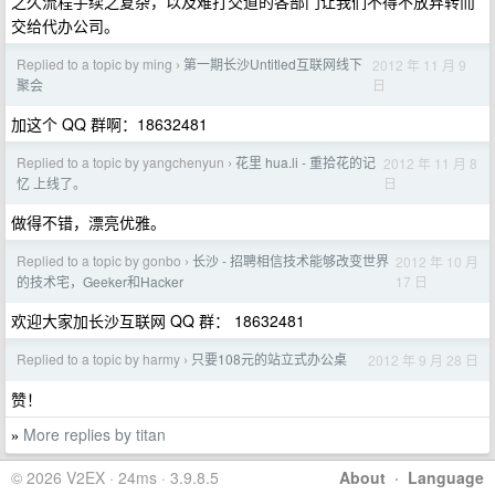
之久流程手续之复杂，以及难打交道的各部门让我们不得不放弃转而
交给代办公司。
Replied to a topic by ming
第一期长沙Untitled互联网线下
2012 年 11 月 9
›
日
聚会
加这个 QQ 群啊：18632481
Replied to a topic by yangchenyun
花里 hua.li - 重拾花的记
2012 年 11 月 8
›
日
忆 上线了。
做得不错，漂亮优雅。
Replied to a topic by gonbo
长沙 - 招聘相信技术能够改变世界
2012 年 10 月
›
17 日
的技术宅，Geeker和Hacker
欢迎大家加长沙互联网 QQ 群： 18632481
Replied to a topic by harmy
只要108元的站立式办公桌
2012 年 9 月 28 日
›
赞！
More replies by titan
»
© 2026 V2EX · 24ms · 3.9.8.5
About
·
Language