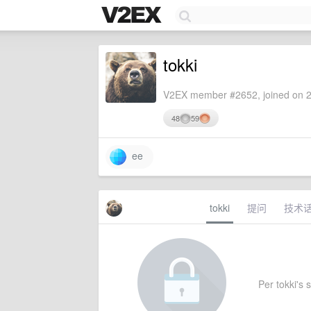
tokki
V2EX member #2652, joined on 2
48
59
ee
tokki
提问
技术
Per tokki's s