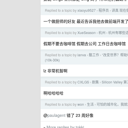
Replied to a topic by
xiaoyu9527
程序员
讲真 现
›
›
一个做厨师的好友 最近告诉我他去做前端开发了
Replied to a topic by
XueSeason
杭州
杭州有哪些
›
›
假期不要去咖啡馆 假期去公司 工作日去咖啡馆
Replied to a topic by
ianva
酷工作
“改变世界？帮助
›
›
(10k-30k)
lz 非常机智啊
Replied to a topic by
CXLGS
剧集
Silicon Vall
›
›
啊哈哈哈哈
Replied to a topic by
won
生活
可怕的城市化，我就
›
›
@
paulagent
错了 23 周好像
More replies by tokki
»