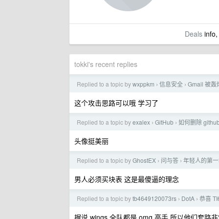
Deals
info,
tokki's recent replies
Replied to a topic by
wxppkm
信息安全
Gmail 
›
›
这个攻击思路可以哦 学习了
Replied to a topic by
exalex
GitHub
如何删除 gith
›
›
头像挺美丽
Replied to a topic by
GhostEX
问与答
年轻人的第一
›
›
男人必须买块表 这是最傻逼的理念
Replied to a topic by
tb4649120073rs
DotA
恭喜 TI
›
›
据说 wings 全队都是 omg 高手 所以他们套路