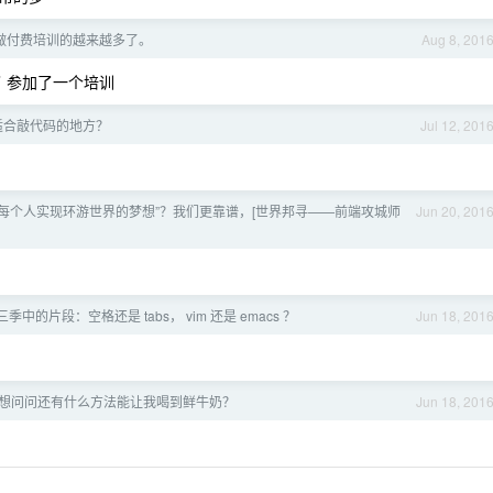
在做付费培训的越来越多了。
Aug 8, 201
 参加了一个培训
适合敲代码的地方？
Jul 12, 201
每个人实现环游世界的梦想”？我们更靠谱，[世界邦寻——前端攻城师
Jun 20, 201
ey 第三季中的片段：空格还是 tabs， vim 还是 emacs ？
Jun 18, 201
想问问还有什么方法能让我喝到鲜牛奶？
Jun 18, 201